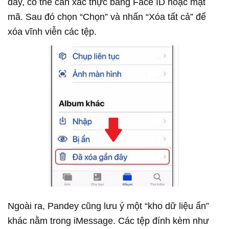
đây, có thể cần xác thực bằng Face ID hoặc mật
mã. Sau đó chọn “Chọn” và nhấn “Xóa tất cả” để
xóa vĩnh viễn các tệp.
Ngoài ra, Pandey cũng lưu ý một “kho dữ liệu ẩn”
khác nằm trong iMessage. Các tệp đính kèm như