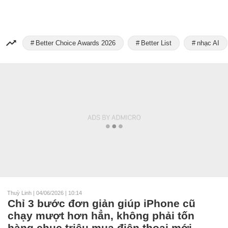
Better Choice Awards 2026
Better List
nhạc AI
Thuỳ Linh
|
04/06/2026 | 10:14
Chỉ 3 bước đơn giản giúp iPhone cũ
chạy mượt hơn hẳn, không phải tốn
hàng chục triệu mua điện thoại mới