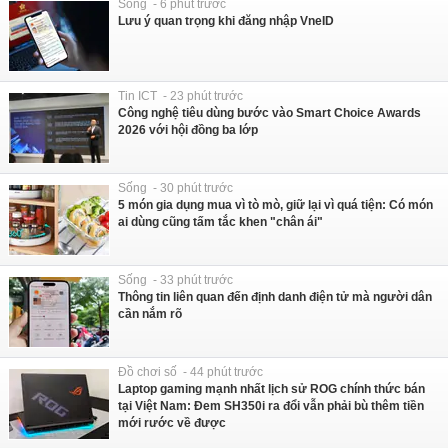
Sống - 6 phút trước
Lưu ý quan trọng khi đăng nhập VneID
Tin ICT - 23 phút trước
Công nghệ tiêu dùng bước vào Smart Choice Awards
2026 với hội đồng ba lớp
Sống - 30 phút trước
5 món gia dụng mua vì tò mò, giữ lại vì quá tiện: Có món
ai dùng cũng tấm tắc khen "chân ái"
Sống - 33 phút trước
Thông tin liên quan đến định danh điện tử mà người dân
cần nắm rõ
Đồ chơi số - 44 phút trước
Laptop gaming mạnh nhất lịch sử ROG chính thức bán
tại Việt Nam: Đem SH350i ra đổi vẫn phải bù thêm tiền
mới rước về được