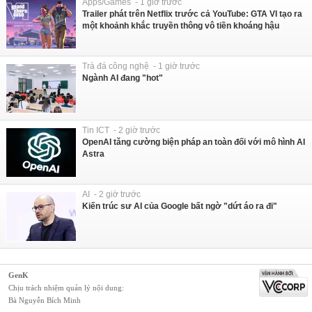
Apps/Games - 1 giờ trước
Trailer phát trên Netflix trước cả YouTube: GTA VI tạo ra
một khoảnh khắc truyền thông vô tiền khoáng hậu
Trà đá công nghệ - 1 giờ trước
Ngành AI đang "hot"
Tin ICT - 2 giờ trước
OpenAI tăng cường biện pháp an toàn đối với mô hình AI
Astra
AI - 2 giờ trước
Kiến trúc sư AI của Google bất ngờ "dứt áo ra đi"
GenK
Chịu trách nhiệm quản lý nội dung:
Bà Nguyễn Bích Minh