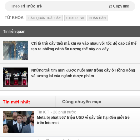
Theo
Trí Thức Trẻ
Copy link
TỪ KHÓA
BẢO QUẢN TRÁI CÂY
STIXFRESH
NHÃN DÁN
Tin liên quan
Chỉ là trái cây thôi mà khi va vào nhau với tốc độ cao có thể
tạo ra những cảnh ấn tượng thế này cơ đấy
Những trái tim mini được nuôi như trồng cây ở Hồng Kông
và tương lai của ngành dược phẩm
Cùng chuyên mục
Tin mới nhất
Tin ICT - 28 phút trước
Meta bị phạt 567 triệu USD vì gây tổn hại đến giới trẻ
trên Internet