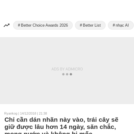
Better Choice Awards 2026
Better List
nhạc AI
Ryankog
|
14/12/2018 | 21:38
Chỉ cần dán nhãn này vào, trái cây sẽ
giữ được lâu hơn 14 ngày, săn chắc,
mọng nước và không bị mốc