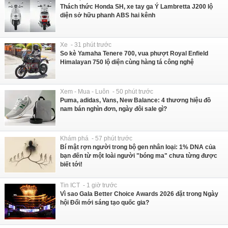
Thách thức Honda SH, xe tay ga Ý Lambretta J200 lộ
diện sở hữu phanh ABS hai kênh
Xe - 31 phút trước
So kè Yamaha Tenere 700, vua phượt Royal Enfield
Himalayan 750 lộ diện cùng hàng tá công nghệ
Xem - Mua - Luôn - 50 phút trước
Puma, adidas, Vans, New Balance: 4 thương hiệu đồ
nam bán nghìn đơn, ngày đôi sale gì?
Khám phá - 57 phút trước
Bí mật rợn người trong bộ gen nhân loại: 1% DNA của
bạn đến từ một loài người "bóng ma" chưa từng được
biết tới!
Tin ICT - 1 giờ trước
Vì sao Gala Better Choice Awards 2026 đặt trong Ngày
hội Đổi mới sáng tạo quốc gia?