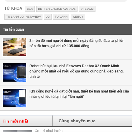
TỪ KHÓA
BCA
BETTER CHOICE AWARDS
VIIE2023
TỦ LẠNH LG INSTAVIEW
LG
TỦ LẠNH
WEBUY
Tin liên quan
2 món đồ mọi người dùng mỗi ngày đáng để đầu tư phiên
bản tốt hơn, giá chỉ từ 135.000 đồng
Robot hút bụi, lau nhà Ecovacs Deebot X2 Omni: Minh
chứng mới nhất để hiểu đồ gia dụng cũng phải đẹp sang,
tinh tế
Khi công nghệ đã đạt giới hạn, thiết kế linh hoạt biến đổi của
những chiếc tủ lạnh lại “lên ngôi”
Cùng chuyên mục
Tin mới nhất
Xe - 4 phút trước