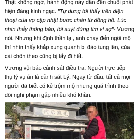
Thật không ngờ, hành động này dẫn đến chuỗi phát
hiện đáng kinh ngạc.
"Tự dưng tôi thấy trên điện
thoại của vợ cập nhật bước chân từ đồng hồ. Lúc
nhìn thấy thông báo, tôi suýt đứng tim vì sợ"
- Vương
nói. Nhưng khi định thần lại, anh chạy đến ngôi mộ
thì nhìn thấy khắp xung quanh bị đào tung lên, của
cải chôn theo cũng bị lấy đi hết.
Vương vội báo cảnh sát điều tra. Người trực tiếp
thụ lý vụ án là cảnh sát Lý. Ngay từ đầu, tất cả mọi
người đã biết có kẻ trộm mộ nhưng quá trình theo
dõi nghi phạm gặp nhiều khó khăn.