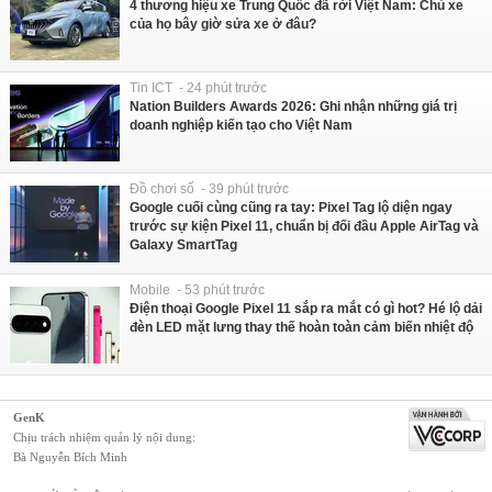
4 thương hiệu xe Trung Quốc đã rời Việt Nam: Chủ xe
của họ bây giờ sửa xe ở đâu?
Tin ICT - 24 phút trước
Nation Builders Awards 2026: Ghi nhận những giá trị
doanh nghiệp kiến tạo cho Việt Nam
Đồ chơi số - 39 phút trước
Google cuối cùng cũng ra tay: Pixel Tag lộ diện ngay
trước sự kiện Pixel 11, chuẩn bị đối đầu Apple AirTag và
Galaxy SmartTag
Mobile - 53 phút trước
Điện thoại Google Pixel 11 sắp ra mắt có gì hot? Hé lộ dải
đèn LED mặt lưng thay thế hoàn toàn cảm biến nhiệt độ
GenK
Chịu trách nhiệm quản lý nội dung:
Bà Nguyễn Bích Minh