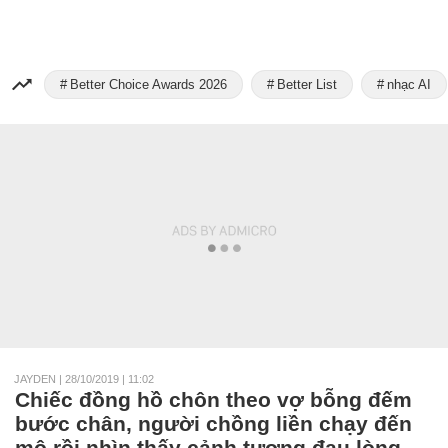
Better Choice Awards 2026
Better List
nhạc AI
JAYDEN
|
28/10/2019 | 11:02
Chiếc đồng hồ chôn theo vợ bỗng đếm
bước chân, người chồng liền chạy đến
mộ rồi nhìn thấy cảnh tượng đau lòng