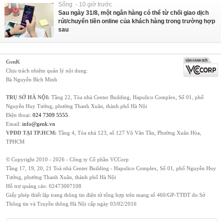
Sống - 10 giờ trước
Sau ngày 31/8, một ngân hàng có thể từ chối giao dịch
rút/chuyển tiền online của khách hàng trong trường hợp
sau
GenK
Chịu trách nhiệm quản lý nội dung:
Bà Nguyễn Bích Minh
TRỤ SỞ HÀ NỘI:
Tầng 22, Tòa nhà Center Building, Hapulico Complex, Số 01, phố
Nguyễn Huy Tưởng, phường Thanh Xuân, thành phố Hà Nội
Điện thoại:
024 7309 5555
.
Email:
info@genk.vn
VPĐD TẠI TP.HCM:
Tầng 4, Tòa nhà 123, số 127 Võ Văn Tần, Phường Xuân Hòa,
TPHCM
© Copyright 2010 - 2026 - Công ty Cổ phần VCCorp
Tầng 17, 19, 20, 21 Toà nhà Center Building - Hapulico Complex, Số 01, phố Nguyễn Huy
Tưởng, phường Thanh Xuân, thành phố Hà Nội
Hỗ trợ quảng cáo:
02473007108
Giấy phép thiết lập trang thông tin điện tử tổng hợp trên mạng số 460/GP-TTĐT do Sở
Thông tin và Truyền thông Hà Nội cấp ngày 03/02/2016