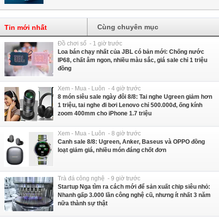
Cùng chuyên mục
Tin mới nhất
Đồ chơi số - 1 giờ trước
Loa bán chạy nhất của JBL có bản mới: Chống nước
IP68, chất âm ngon, nhiều màu sắc, giá sale chỉ 1 triệu
đồng
Xem - Mua - Luôn - 4 giờ trước
8 món siêu sale ngày đôi 8/8: Tai nghe Ugreen giảm hơn
1 triệu, tai nghe đi bơi Lenovo chỉ 500.000đ, ống kính
zoom 400mm cho iPhone 1.7 triệu
Xem - Mua - Luôn - 8 giờ trước
Canh sale 8/8: Ugreen, Anker, Baseus và OPPO đồng
loạt giảm giá, nhiều món đáng chốt đơn
Trà đá công nghệ - 9 giờ trước
Startup Nga tìm ra cách mới để sản xuất chip siêu nhỏ:
Nhanh gấp 3.000 lần công nghệ cũ, nhưng ít nhất 3 năm
nữa thành sự thật