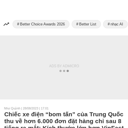
Better Choice Awards 2026
Better List
nhạc AI
Như Quỳnh
|
28/08/2023 | 17:01
Chiếc xe điện “bom tấn” của Trung Quốc
thu về hơn 6.000 đơn đặt hàng chỉ sau 8
tiếng ra mắt: Kích thước lớn hơn VinFast