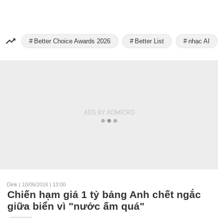
Better Choice Awards 2026
Better List
nhạc AI
Dink
|
10/06/2016 | 13:00
Chiến hạm giá 1 tỷ bảng Anh chết ngắc
giữa biển vì "nước ấm quá"