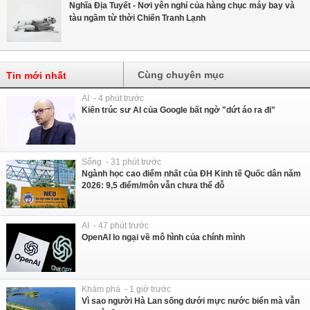
Nghĩa Địa Tuyết - Nơi yên nghỉ của hàng chục máy bay và
tàu ngầm từ thời Chiến Tranh Lạnh
Cùng chuyên mục
Tin mới nhất
AI - 4 phút trước
Kiến trúc sư AI của Google bất ngờ "dứt áo ra đi"
Sống - 31 phút trước
Ngành học cao điểm nhất của ĐH Kinh tế Quốc dân năm
2026: 9,5 điểm/môn vẫn chưa thể đỗ
AI - 47 phút trước
OpenAI lo ngại về mô hình của chính mình
Khám phá - 1 giờ trước
Vì sao người Hà Lan sống dưới mực nước biển mà vẫn