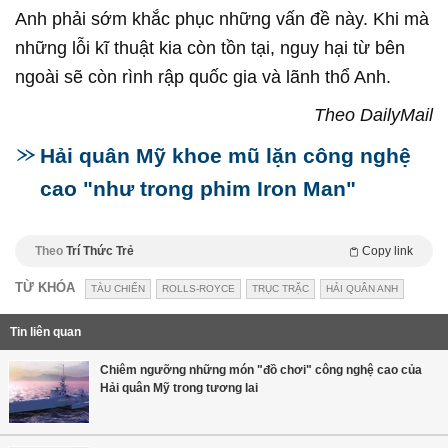
Anh phải sớm khắc phục những vấn đề này. Khi mà
những lỗi kĩ thuật kia còn tồn tại, nguy hại từ bên
ngoài sẽ còn rình rập quốc gia và lãnh thổ Anh.
Theo DailyMail
Hải quân Mỹ khoe mũ lặn công nghệ
cao "như trong phim Iron Man"
Theo
Trí Thức Trẻ
Copy link
TỪ KHÓA
TÀU CHIẾN
ROLLS-ROYCE
TRỤC TRẶC
HẢI QUÂN ANH
Tin liên quan
Chiêm ngưỡng những món "đồ chơi" công nghệ cao của
Hải quân Mỹ trong tương lai