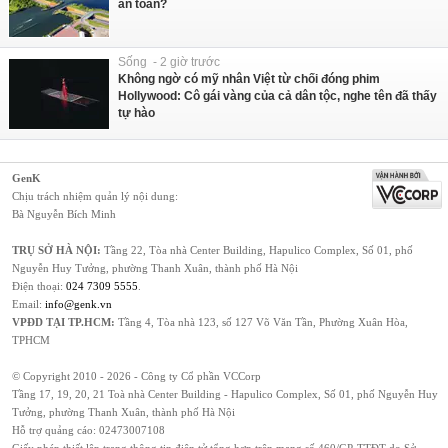
an toàn?
Sống - 2 giờ trước
Không ngờ có mỹ nhân Việt từ chối đóng phim
Hollywood: Cô gái vàng của cả dân tộc, nghe tên đã thấy
tự hào
GenK
Chịu trách nhiệm quản lý nội dung:
Bà Nguyễn Bích Minh
TRỤ SỞ HÀ NỘI:
Tầng 22, Tòa nhà Center Building, Hapulico Complex, Số 01, phố
Nguyễn Huy Tưởng, phường Thanh Xuân, thành phố Hà Nội
Điện thoại:
024 7309 5555
.
Email:
info@genk.vn
VPĐD TẠI TP.HCM:
Tầng 4, Tòa nhà 123, số 127 Võ Văn Tần, Phường Xuân Hòa,
TPHCM
© Copyright 2010 - 2026 - Công ty Cổ phần VCCorp
Tầng 17, 19, 20, 21 Toà nhà Center Building - Hapulico Complex, Số 01, phố Nguyễn Huy
Tưởng, phường Thanh Xuân, thành phố Hà Nội
Hỗ trợ quảng cáo:
02473007108