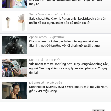
Chỉ vài trăm nghìn nhưng giúp góc làm việc "lên đời"
thấy rõ
Xem - Mua - Luôn - 6 giờ trước
Sale chưa hết: Xiaomi, Panasonic, Lock&Lock vẫn còn
nhiều đồ gia dụng, chăm sóc cá nhân giá tốt
Apps/Games - 7 giờ trước
Chỉ vì nhầm một dấu gạch dưới trong tên tài khoản
Skyrim, người đàn ông vô tội phải ngồi tù 18 tháng
Khám phá - 8 giờ trước
Vứt nhầm tấm vé số trúng hơn 30 tỷ đồng vào thùng rác,
người đàn ông khiến cả công ty vệ sinh phải mất 2 ngày
tìm lại
Đồ chơi số - 9 giờ trước
Sennheiser MOMENTUM 5 Wireless ra mắt tại Việt Nam,
giá 12,49 triệu đồng