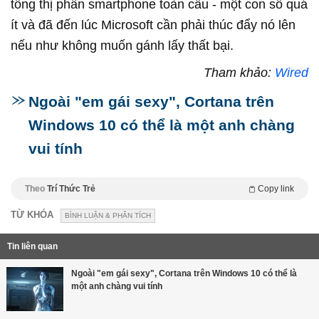
tổng thị phần smartphone toàn cầu - một con số quá
ít và đã đến lúc Microsoft cần phải thúc đẩy nó lên
nếu như không muốn gánh lấy thất bại.
Tham khảo:
Wired
Ngoài "em gái sexy", Cortana trên
Windows 10 có thể là một anh chàng
vui tính
Theo
Trí Thức Trẻ
Copy link
TỪ KHÓA
BÌNH LUẬN & PHÂN TÍCH
Tin liên quan
Ngoài "em gái sexy", Cortana trên Windows 10 có thể là
một anh chàng vui tính