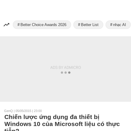
Better Choice Awards 2026
Better List
nhạc AI
GenQ
|
05/05/2015 | 23:00
Chiến lược ứng dụng đa thiết bị
Windows 10 của Microsoft liệu có thực
tiễn?