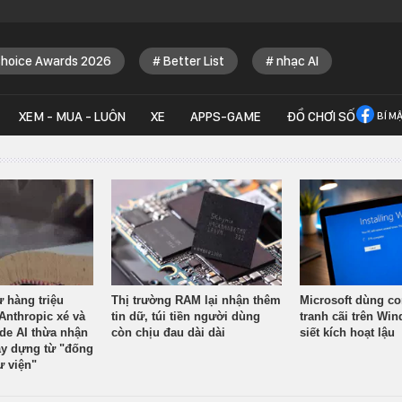
Choice Awards 2026
Better List
nhạc AI
XEM - MUA - LUÔN
XE
APPS-GAME
ĐỒ CHƠI SỐ
BÍ M
ừ hàng triệu
Thị trường RAM lại nhận thêm
Microsoft dùng co
Anthropic xé và
tin dữ, túi tiền người dùng
tranh cãi trên Wi
ude AI thừa nhận
còn chịu đau dài dài
siết kích hoạt lậu
y dựng từ "đống
ư viện"