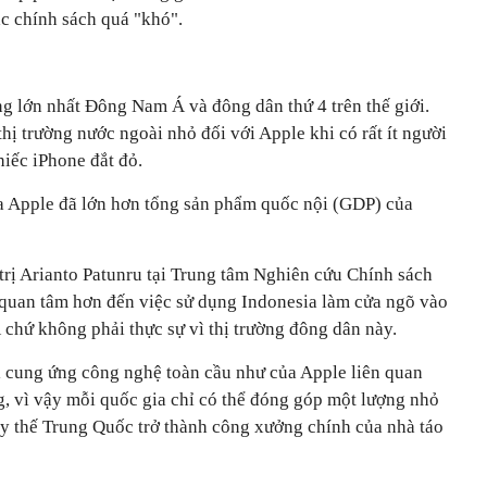
ác chính sách quá "khó".
ng lớn nhất Đông Nam Á và đông dân thứ 4 trên thế giới.
thị trường nước ngoài nhỏ đối với Apple khi có rất ít người
iếc iPhone đắt đỏ.
ủa Apple đã lớn hơn tổng sản phẩm quốc nội (GDP) của
trị Arianto Patunru tại Trung tâm Nghiên cứu Chính sách
 quan tâm hơn đến việc sử dụng Indonesia làm cửa ngõ vào
chứ không phải thực sự vì thị trường đông dân này.
 cung ứng công nghệ toàn cầu như của Apple liên quan
ăng, vì vậy mỗi quốc gia chỉ có thể đóng góp một lượng nhỏ
ay thế Trung Quốc trở thành công xưởng chính của nhà táo