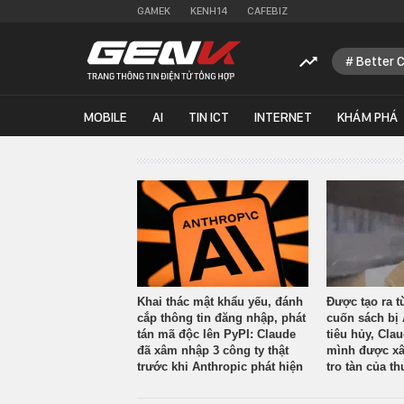
GAMEK
KENH14
CAFEBIZ
Better 
MOBILE
AI
TIN ICT
INTERNET
KHÁM PHÁ
Khai thác mật khẩu yếu, đánh
Được tạo ra t
cắp thông tin đăng nhập, phát
cuốn sách bị 
tán mã độc lên PyPI: Claude
tiêu hủy, Cla
đã xâm nhập 3 công ty thật
mình được xâ
trước khi Anthropic phát hiện
tro tàn của th