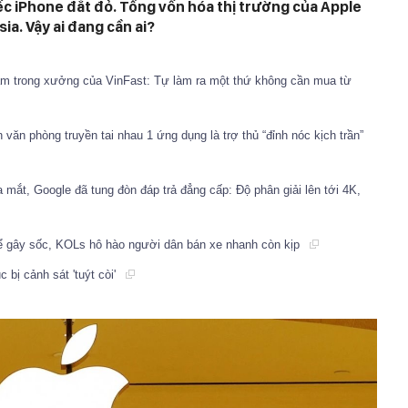
c iPhone đắt đỏ. Tổng vốn hóa thị trường của Apple
a. Vậy ai đang cần ai?
am trong xưởng của VinFast: Tự làm ra một thứ không cần mua từ
 văn phòng truyền tai nhau 1 ứng dụng là trợ thủ “đỉnh nóc kịch trần”
mắt, Google đã tung đòn đáp trả đẳng cấp: Độ phân giải lên tới 4K,
hể gây sốc, KOLs hô hào người dân bán xe nhanh còn kịp
c bị cảnh sát 'tuýt còi'