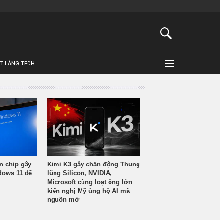
ẬT LÀNG TECH
n chip gây
Kimi K3 gây chấn động Thung
ndows 11 để
lũng Silicon, NVIDIA,
Microsoft cùng loạt ông lớn
kiến nghị Mỹ ủng hộ AI mã
nguồn mở