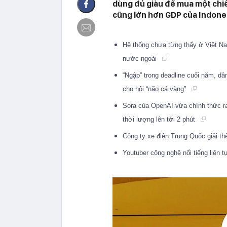
dùng đủ giàu để mua một chiế
cũng lớn hơn GDP của Indonesi
Hệ thống chưa từng thấy ở Việt N
nước ngoài
“Ngập” trong deadline cuối năm, dân
cho hội “não cá vàng”
Sora của OpenAI vừa chính thức ra 
thời lượng lên tới 2 phút
Công ty xe điện Trung Quốc giải t
Youtuber công nghệ nổi tiếng liên tụ