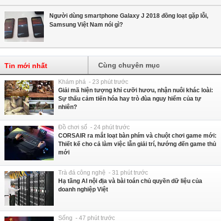
Người dùng smartphone Galaxy J 2018 đồng loạt gặp lỗi,
Samsung Việt Nam nói gì?
Cùng chuyên mục
Tin mới nhất
Khám phá - 23 phút trước
Giải mã hiện tượng khỉ cưỡi hươu, nhận nuôi khác loài:
Sự thấu cảm tiến hóa hay trò đùa nguy hiểm của tự
nhiên?
Đồ chơi số - 24 phút trước
CORSAIR ra mắt loạt bàn phím và chuột chơi game mới:
Thiết kế cho cả làm việc lẫn giải trí, hướng đến game thủ
mới
Trà đá công nghệ - 31 phút trước
Hạ tầng AI nội địa và bài toán chủ quyền dữ liệu của
doanh nghiệp Việt
Sống - 47 phút trước