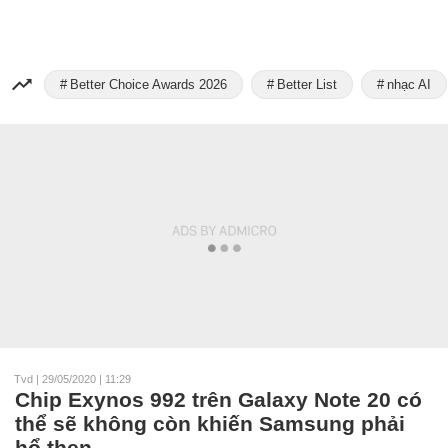
Better Choice Awards 2026
Better List
nhạc AI
Tvd
|
29/05/2020 | 11:29
Chip Exynos 992 trên Galaxy Note 20 có
thể sẽ không còn khiến Samsung phải
hổ thẹn