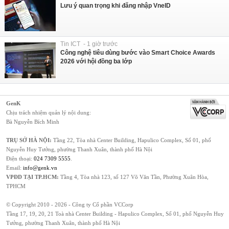
Lưu ý quan trọng khi đăng nhập VneID
Tin ICT - 1 giờ trước
Công nghệ tiêu dùng bước vào Smart Choice Awards
2026 với hội đồng ba lớp
GenK
Chịu trách nhiệm quản lý nội dung:
Bà Nguyễn Bích Minh
TRỤ SỞ HÀ NỘI:
Tầng 22, Tòa nhà Center Building, Hapulico Complex, Số 01, phố
Nguyễn Huy Tưởng, phường Thanh Xuân, thành phố Hà Nội
Điện thoại:
024 7309 5555
.
Email:
info@genk.vn
VPĐD TẠI TP.HCM:
Tầng 4, Tòa nhà 123, số 127 Võ Văn Tần, Phường Xuân Hòa,
TPHCM
© Copyright 2010 - 2026 - Công ty Cổ phần VCCorp
Tầng 17, 19, 20, 21 Toà nhà Center Building - Hapulico Complex, Số 01, phố Nguyễn Huy
Tưởng, phường Thanh Xuân, thành phố Hà Nội