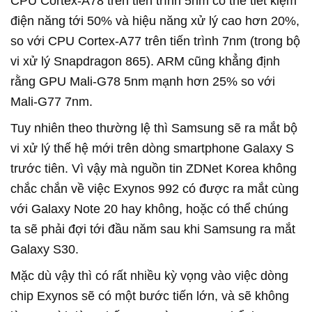
CPU Cortex-A78 trên tiến trình 5nm có thể tiết kiệm
điện năng tới 50% và hiệu năng xử lý cao hơn 20%,
so với CPU Cortex-A77 trên tiến trình 7nm (trong bộ
vi xử lý Snapdragon 865). ARM cũng khẳng định
rằng GPU Mali-G78 5nm mạnh hơn 25% so với
Mali-G77 7nm.
Tuy nhiên theo thường lệ thì Samsung sẽ ra mắt bộ
vi xử lý thế hệ mới trên dòng smartphone Galaxy S
trước tiên. Vì vậy mà nguồn tin ZDNet Korea không
chắc chắn về việc Exynos 992 có được ra mắt cùng
với Galaxy Note 20 hay không, hoặc có thể chúng
ta sẽ phải đợi tới đầu năm sau khi Samsung ra mắt
Galaxy S30.
Mặc dù vậy thì có rất nhiều kỳ vọng vào việc dòng
chip Exynos sẽ có một bước tiến lớn, và sẽ không