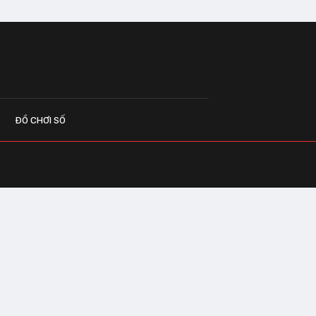
ĐỒ CHƠI SỐ
G CÁO
o.vn