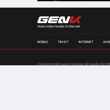
MOBILE
TIN ICT
INTERNET
KHÁ
Chịu trách nhiệm quản lý nội dung: Bà Nguyễn Bích M
TRỤ SỞ HÀ NỘI:
Tầng 22, Tòa nhà Center Building, 
Huy Tưởng, phường Thanh Xuân, thành phố Hà Nội
Điện thoại: 024 7309 5555.
Email:
info@genk.vn
VPĐD TẠI TP.HCM:
Tầng 4, Tòa nhà 123, số 127 Võ
© Copyright 2010 - 2026 - Công ty Cổ phần VCCorp
Tầng 17, 19, 20, 21 Toà nhà Center Building - Hapul
Tưởng, phường Thanh Xuân, thành phố Hà Nội
Giấy phép thiết lập trang thông tin điện tử tổng hợp