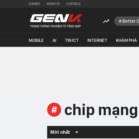
GAMEK
KENH14
CAFEBIZ
Better 
MOBILE
AI
TIN ICT
INTERNET
KHÁM PHÁ
chip mạng
#
Mới nhất