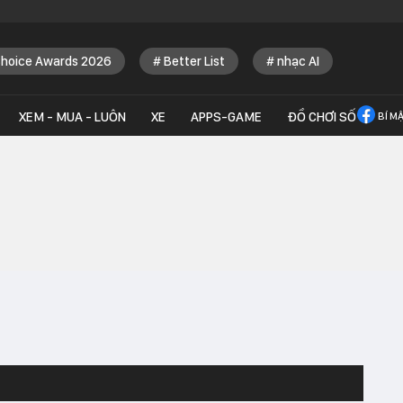
Choice Awards 2026
Better List
nhạc AI
XEM - MUA - LUÔN
XE
APPS-GAME
ĐỒ CHƠI SỐ
BÍ M