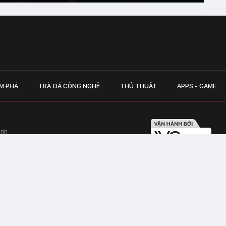
M PHÁ
TRÀ ĐÁ CÔNG NGHỆ
THỦ THUẬT
APPS - GAME
inh
Hapulico Complex, Số 01, phố Nguyễn
LIÊN HỆ QUẢN
 Văn Tần, Phường Xuân Hòa, TPHCM
Hotline hỗ trợ quảng cáo:
ico Complex, Số 01, phố Nguyễn Huy
Email:
giaitrixahoi@admicr
Hỗ trợ & CSKH: Admicro
 trên mạng số 460/GP-TTĐT do Sở Thông