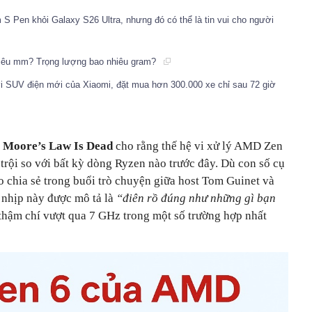
S Pen khỏi Galaxy S26 Ultra, nhưng đó có thể là tin vui cho người
hiêu mm? Trọng lượng bao nhiêu gram?
i SUV điện mới của Xiaomi, đặt mua hơn 300.000 xe chỉ sau 72 giờ
e
Moore’s Law Is Dead
cho rằng thế hệ vi xử lý AMD Zen
 trội so với bất kỳ dòng Ryzen nào trước đây. Dù con số cụ
eo chia sẻ trong buổi trò chuyện giữa host Tom Guinet và
 nhịp này được mô tả là
“điên rồ đúng như những gì bạn
 thậm chí vượt qua
7 GHz
trong một số trường hợp nhất