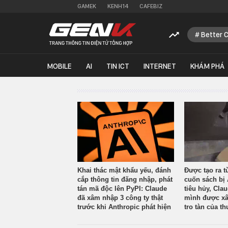
GAMEK
KENH14
CAFEBIZ
Better 
MOBILE
AI
TIN ICT
INTERNET
KHÁM PHÁ
Khai thác mật khẩu yếu, đánh
Được tạo ra t
cắp thông tin đăng nhập, phát
cuốn sách bị 
tán mã độc lên PyPI: Claude
tiêu hủy, Cla
đã xâm nhập 3 công ty thật
mình được xâ
trước khi Anthropic phát hiện
tro tàn của th