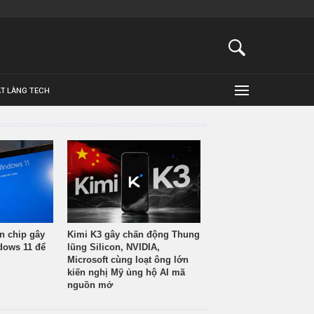
ẬT LÀNG TECH
n chip gây
Kimi K3 gây chấn động Thung
ndows 11 để
lũng Silicon, NVIDIA,
Microsoft cùng loạt ông lớn
kiến nghị Mỹ ủng hộ AI mã
nguồn mở