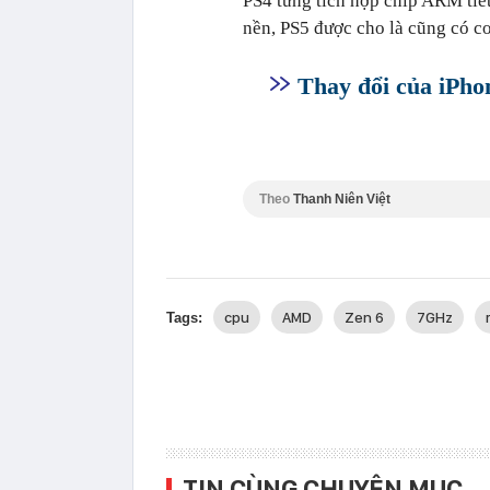
PS4 từng tích hợp chip ARM tiết
nền, PS5 được cho là cũng có cơ
Thay đổi của iPho
Theo
Thanh Niên Việt
cpu
AMD
Zen 6
7GHz
Tags:
TIN CÙNG CHUYÊN MỤC