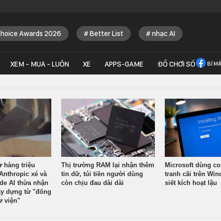
Choice Awards 2026
Better List
nhạc AI
XEM - MUA - LUÔN
XE
APPS-GAME
ĐỒ CHƠI SỐ
BÍ M
ừ hàng triệu
Thị trường RAM lại nhận thêm
Microsoft dùng co
Anthropic xé và
tin dữ, túi tiền người dùng
tranh cãi trên Wi
ude AI thừa nhận
còn chịu đau dài dài
siết kích hoạt lậu
y dựng từ "đống
ư viện"