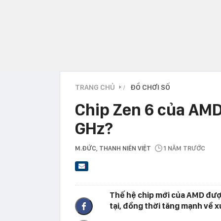
TRANG CHỦ
ĐỒ CHƠI SỐ
›
Chip Zen 6 của AMD 
GHz?
M.ĐỨC
, THANH NIÊN VIỆT
1 NĂM TRƯỚC
Thế hệ chip mới của AMD được c
tại, đồng thời tăng mạnh về x