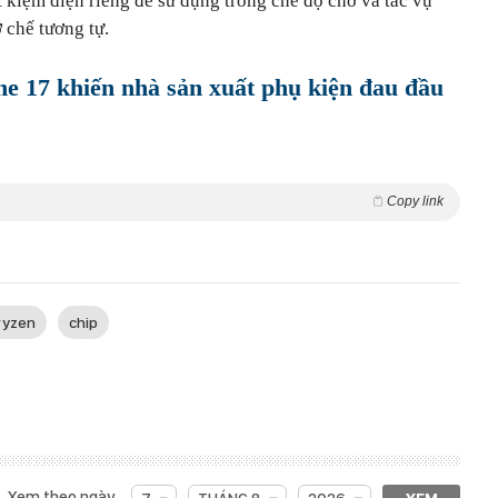
 kiệm điện riêng để sử dụng trong chế độ chờ và tác vụ
 chế tương tự.
ne 17 khiến nhà sản xuất phụ kiện đau đầu
Copy link
ryzen
chip
Xem theo ngày