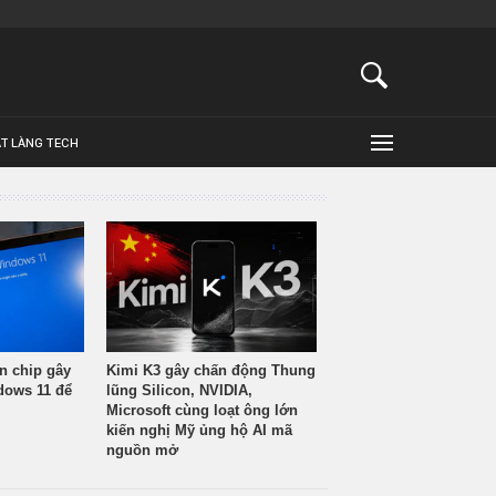
ẬT LÀNG TECH
n chip gây
Kimi K3 gây chấn động Thung
ndows 11 để
lũng Silicon, NVIDIA,
Microsoft cùng loạt ông lớn
kiến nghị Mỹ ủng hộ AI mã
nguồn mở