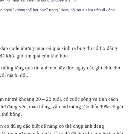
gày hội mua sắm trên di động Shopee 9.9
 nghệ "không thể hot hơn" trong "Ngày hội mua sắm trên di động
đạp code nhưng mua sai quà sinh ra bug thì có fix đằng
 đã khó, giờ tìm quà còn khó hơn
tưởng tặng quà thì anh em hãy đọc ngay các ghi chú cho
vội mà bị dỗi.
ạn nữ trẻ khoảng 20 – 22 tuổi, có cuộc sống và tính cách
thứ đáng yêu, màu hồng, vẫn mơ mộng. Có đến 99% cô gái
n thú bông.
 có đủ sự đặc biệt để nàng có thể chụp ảnh đăng
Ví dụ như con gấu phải rất to đủ để ôm khi ngủ hoặc phải