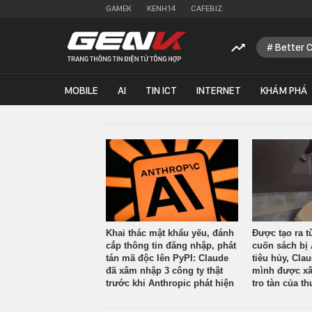
GAMEK
KENH14
CAFEBIZ
Better 
MOBILE
AI
TIN ICT
INTERNET
KHÁM PHÁ
Khai thác mật khẩu yếu, đánh
Được tạo ra t
cắp thông tin đăng nhập, phát
cuốn sách bị 
tán mã độc lên PyPI: Claude
tiêu hủy, Cla
đã xâm nhập 3 công ty thật
mình được xâ
trước khi Anthropic phát hiện
tro tàn của th