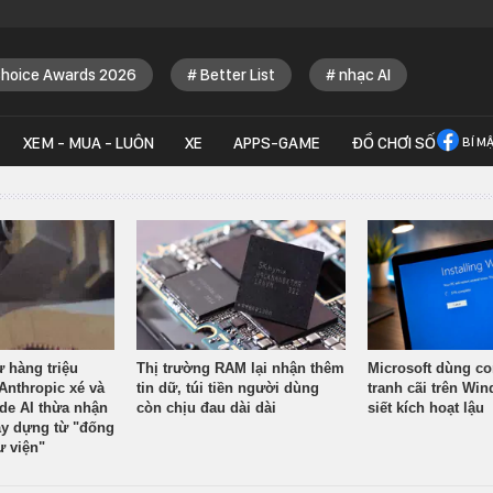
Choice Awards 2026
Better List
nhạc AI
XEM - MUA - LUÔN
XE
APPS-GAME
ĐỒ CHƠI SỐ
BÍ M
ừ hàng triệu
Thị trường RAM lại nhận thêm
Microsoft dùng co
Anthropic xé và
tin dữ, túi tiền người dùng
tranh cãi trên Wi
ude AI thừa nhận
còn chịu đau dài dài
siết kích hoạt lậu
y dựng từ "đống
ư viện"