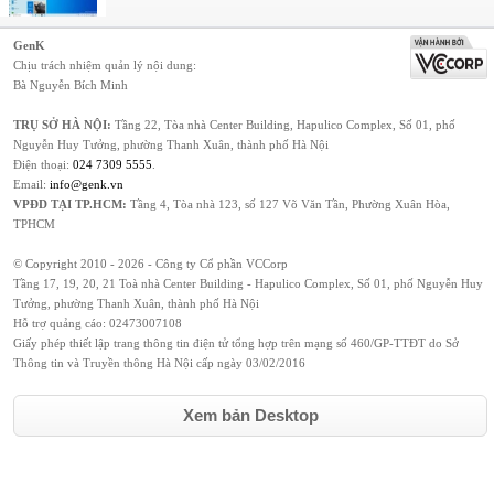
GenK
Chịu trách nhiệm quản lý nội dung:
Bà Nguyễn Bích Minh
TRỤ SỞ HÀ NỘI:
Tầng 22, Tòa nhà Center Building, Hapulico Complex, Số 01, phố
Nguyễn Huy Tưởng, phường Thanh Xuân, thành phố Hà Nội
Điện thoại:
024 7309 5555
.
Email:
info@genk.vn
VPĐD TẠI TP.HCM:
Tầng 4, Tòa nhà 123, số 127 Võ Văn Tần, Phường Xuân Hòa,
TPHCM
© Copyright 2010 - 2026 - Công ty Cổ phần VCCorp
Tầng 17, 19, 20, 21 Toà nhà Center Building - Hapulico Complex, Số 01, phố Nguyễn Huy
Tưởng, phường Thanh Xuân, thành phố Hà Nội
Hỗ trợ quảng cáo:
02473007108
Giấy phép thiết lập trang thông tin điện tử tổng hợp trên mạng số 460/GP-TTĐT do Sở
Thông tin và Truyền thông Hà Nội cấp ngày 03/02/2016
Xem bản Desktop