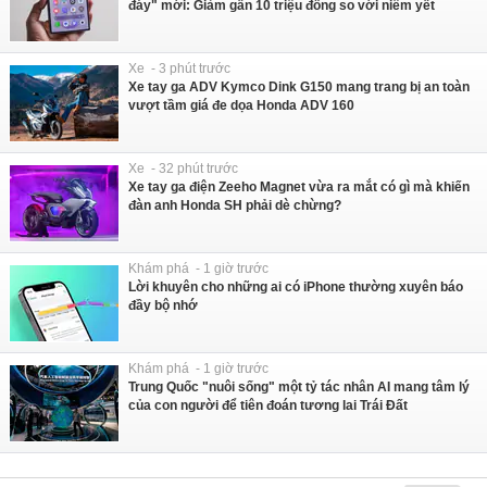
đáy" mới: Giảm gần 10 triệu đồng so với niêm yết
Xe - 3 phút trước
Xe tay ga ADV Kymco Dink G150 mang trang bị an toàn
vượt tầm giá đe dọa Honda ADV 160
Xe - 32 phút trước
Xe tay ga điện Zeeho Magnet vừa ra mắt có gì mà khiến
đàn anh Honda SH phải dè chừng?
Khám phá - 1 giờ trước
Lời khuyên cho những ai có iPhone thường xuyên báo
đầy bộ nhớ
Khám phá - 1 giờ trước
Trung Quốc "nuôi sống" một tỷ tác nhân AI mang tâm lý
của con người để tiên đoán tương lai Trái Đất