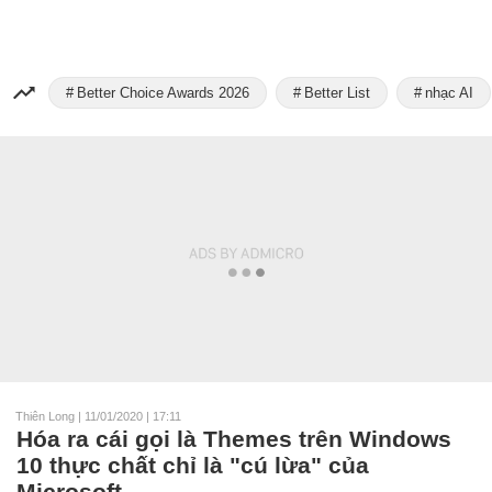
Better Choice Awards 2026
Better List
nhạc AI
Thiên Long
|
11/01/2020 | 17:11
Hóa ra cái gọi là Themes trên Windows
10 thực chất chỉ là "cú lừa" của
Microsoft