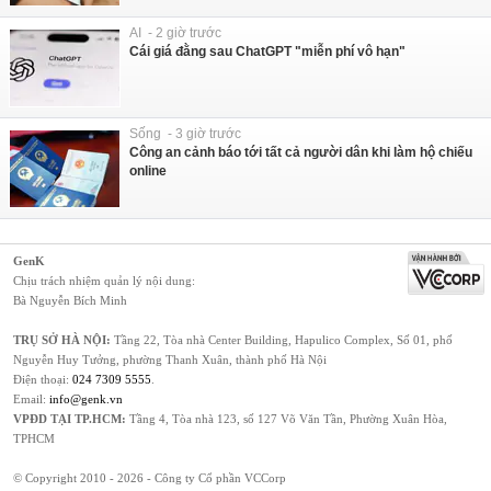
AI - 2 giờ trước
Cái giá đằng sau ChatGPT "miễn phí vô hạn"
Sống - 3 giờ trước
Công an cảnh báo tới tất cả người dân khi làm hộ chiếu
online
GenK
Chịu trách nhiệm quản lý nội dung:
Bà Nguyễn Bích Minh
TRỤ SỞ HÀ NỘI:
Tầng 22, Tòa nhà Center Building, Hapulico Complex, Số 01, phố
Nguyễn Huy Tưởng, phường Thanh Xuân, thành phố Hà Nội
Điện thoại:
024 7309 5555
.
Email:
info@genk.vn
VPĐD TẠI TP.HCM:
Tầng 4, Tòa nhà 123, số 127 Võ Văn Tần, Phường Xuân Hòa,
TPHCM
© Copyright 2010 - 2026 - Công ty Cổ phần VCCorp