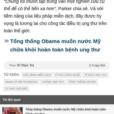
“
Chúng tôi muốn tập trung vào một nghiên cứu cụ
thể để có thể tiến xa hơn”,
Parker chia sẻ. Và với
tiềm năng của liệu pháp miễn dịch, đây được hy
vọng là tương lai cho công tác điều trị ung thư trên
toàn thế giới.
Tổng thống Obama muốn nước Mỹ
chữa khỏi hoàn toàn bệnh ung thư
Theo
Trí Thức Trẻ
Copy link
TỪ KHÓA
KHẢ NĂNG MIỄN DỊCH
TỈ PHÚ CÔNG NGHỆ
TẾ BÀO UNG THƯ
MẠNG XÃ HỘI FACEBOOK
CHỐNG UNG THƯ
TỔNG THỐNG OBAMA
TỶ PHÚ THẾ GIỚI
Tin liên quan
Tổng thống Obama muốn nước Mỹ chữa khỏi hoàn toàn