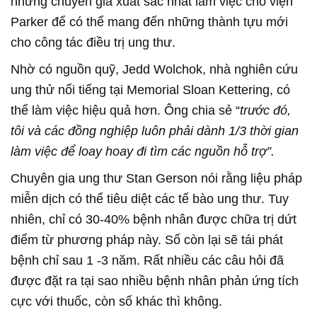
những chuyên gia xuất sắc nhất làm việc cho viện
Parker để có thể mang đến những thành tựu mới
cho công tác điều trị ung thư.
Nhờ có nguồn quỹ, Jedd Wolchok, nhà nghiên cứu
ung thử nổi tiếng tại Memorial Sloan Kettering, có
thể làm việc hiệu quả hơn. Ông chia sẻ “
trước đó,
tôi và các đồng nghiệp luôn phải dành 1/3 thời gian
làm việc để loay hoay đi tìm các nguồn hỗ trợ”.
Chuyên gia ung thư Stan Gerson nói rằng liệu pháp
miễn dịch có thể tiêu diệt các tế bào ung thư. Tuy
nhiên, chỉ có 30-40% bệnh nhân được chữa trị dứt
điểm từ phương pháp này. Số còn lại sẽ tái phát
bệnh chỉ sau 1 -3 năm. Rất nhiều các câu hỏi đã
được đặt ra tại sao nhiều bệnh nhân phản ứng tích
cực với thuốc, còn số khác thì không.