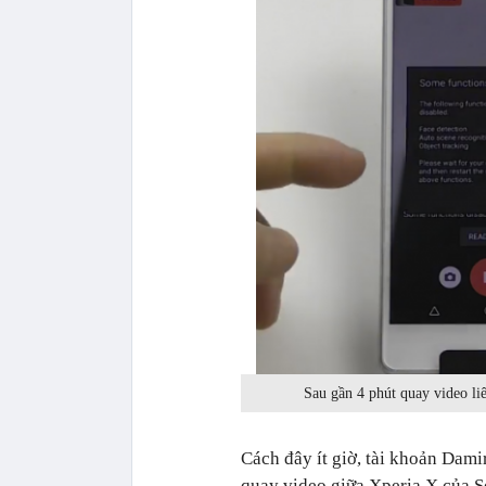
Sau gần 4 phút quay video li
Cách đây ít giờ, tài khoản Dami
quay video giữa Xperia X của S