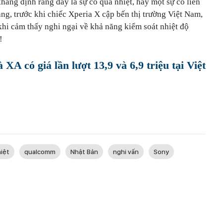
hẳng định rằng đây là sự cố quá nhiệt, hay một sự cố liên
ng, trước khi chiếc Xperia X cập bến thị trường Việt Nam,
khi cảm thấy nghi ngại về khả năng kiểm soát nhiệt độ
!
XA có giá lần lượt 13,9 và 6,9 triệu tại Việt
iệt
qualcomm
Nhật Bản
nghi vấn
Sony