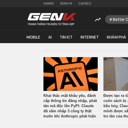
GAMEK
KENH14
CAFEBIZ
Better 
MOBILE
AI
TIN ICT
INTERNET
KHÁM PHÁ
Khai thác mật khẩu yếu, đánh
Được tạo ra t
cắp thông tin đăng nhập, phát
cuốn sách bị 
tán mã độc lên PyPI: Claude
tiêu hủy, Cla
đã xâm nhập 3 công ty thật
mình được xâ
trước khi Anthropic phát hiện
tro tàn của th