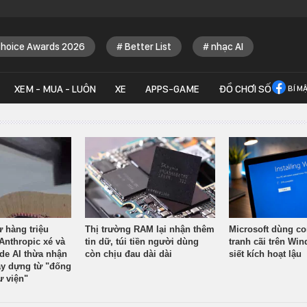
Choice Awards 2026
Better List
nhạc AI
XEM - MUA - LUÔN
XE
APPS-GAME
ĐỒ CHƠI SỐ
BÍ M
ừ hàng triệu
Thị trường RAM lại nhận thêm
Microsoft dùng co
Anthropic xé và
tin dữ, túi tiền người dùng
tranh cãi trên Wi
ude AI thừa nhận
còn chịu đau dài dài
siết kích hoạt lậu
y dựng từ "đống
ư viện"