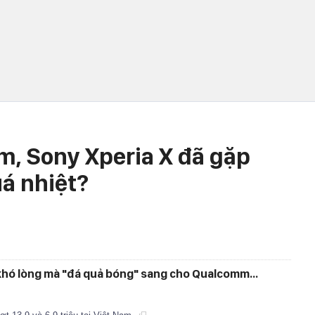
m, Sony Xperia X đã gặp
á nhiệt?
ẽ khó lòng mà "đá quả bóng" sang cho Qualcomm...