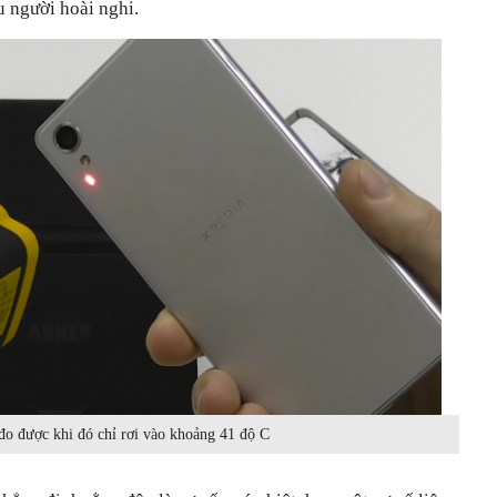
 người hoài nghi.
đo được khi đó chỉ rơi vào khoảng 41 độ C