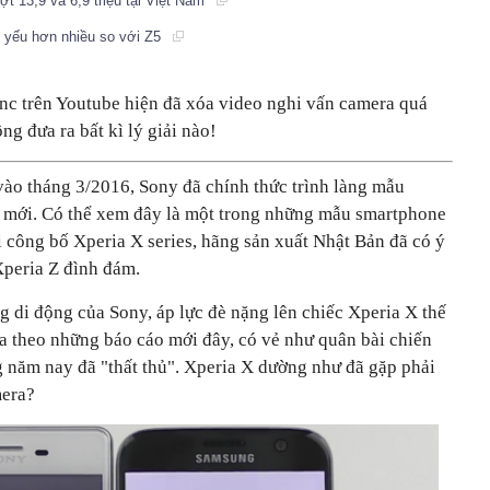
ợt 13,9 và 6,9 triệu tại Việt Nam
 yếu hơn nhiều so với Z5
nc trên Youtube hiện đã xóa video nghi vấn camera quá
g đưa ra bất kì lý giải nào!
ào tháng 3/2016, Sony đã chính thức trình làng mẫu
 mới. Có thể xem đây là một trong những mẫu smartphone
i công bố Xperia X series, hãng sản xuất Nhật Bản đã có ý
peria Z đình đám.
 di động của Sony, áp lực đè nặng lên chiếc Xperia X thế
ựa theo những báo cáo mới đây, có vẻ như quân bài chiến
g năm nay đã "thất thủ". Xperia X dường như đã gặp phải
mera?