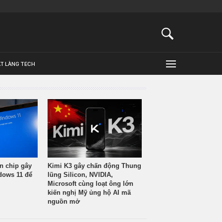
ẬT LÀNG TECH
n chip gây
Kimi K3 gây chấn động Thung
ndows 11 để
lũng Silicon, NVIDIA,
Microsoft cùng loạt ông lớn
kiến nghị Mỹ ủng hộ AI mã
nguồn mở