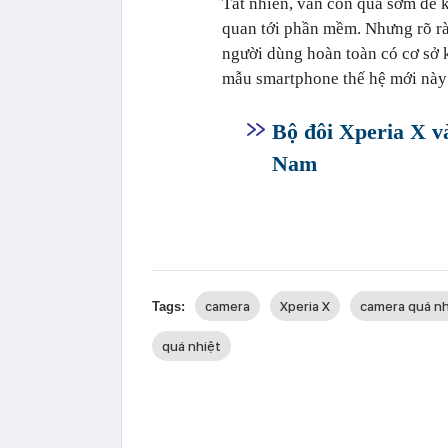
Tất nhiên, vẫn còn quá sớm để k
quan tới phần mềm. Nhưng rõ rà
người dùng hoàn toàn có cơ sở 
mẫu smartphone thế hệ mới này
Bộ đôi Xperia X và 
Nam
camera
Xperia X
camera quá nh
Tags:
quá nhiệt