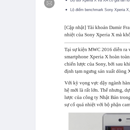
Bộ đôi Xperia X và XA có giá lần lư
Lộ điểm benchmark Sony Xperia X,
[Cập nhật] Tài khoản Damir Fra
nhiệt của Sony Xperia X mà khôn
Tại sự kiện MWC 2016 diễn ra v
smartphone Xperia X hoàn toàn
chiến lược của Sony, bởi sau kh
định tạm ngưng sản xuất dòng X
Với kỳ vọng vực dậy ngành hàng
hệ mới là rất lớn. Thế nhưng, d
lược của công ty Nhật Bản tron
sự cố quá nhiệt với bộ phận ca