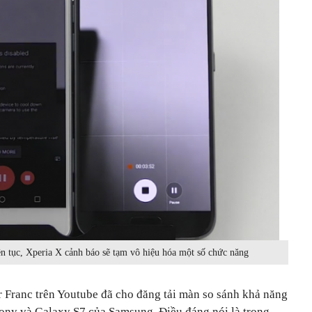
ên tục, Xperia X cảnh báo sẽ tạm vô hiệu hóa một số chức năng
r Franc trên Youtube đã cho đăng tải màn so sánh khả năng
ony và Galaxy S7 của Samsung. Điều đáng nói là trong