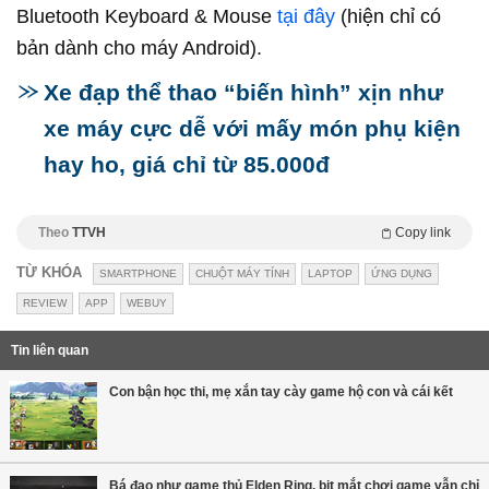
Bluetooth Keyboard & Mouse
tại đây
(hiện chỉ có
bản dành cho máy Android).
Xe đạp thể thao “biến hình” xịn như
xe máy cực dễ với mấy món phụ kiện
hay ho, giá chỉ từ 85.000đ
Theo
TTVH
Copy link
TỪ KHÓA
SMARTPHONE
CHUỘT MÁY TÍNH
LAPTOP
ỨNG DỤNG
REVIEW
APP
WEBUY
Tin liên quan
Con bận học thi, mẹ xắn tay cày game hộ con và cái kết
Bá đạo như game thủ Elden Ring, bịt mắt chơi game vẫn chỉ