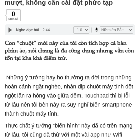
mượt, không cần cài đặt phức tạp
0
CHIA SẺ
Nghe đọc bài
2:44
Con “chuột” mới này của tôi còn tích hợp cả bàn
phím ảo, nói chung là đa công dụng nhưng vẫn còn
tồn tại kha khá điểm trừ.
Những ý tưởng hay ho thường ra đời trong những
hoàn cảnh ngặt nghèo, nhân dịp chuột máy tính đột
ngột lăn ra hỏng vào giữa đêm, Touchpad thì bị lỗi
từ lâu nên tôi bèn nảy ra suy nghĩ biến smartphone
thành chuột máy tính.
Thực chất ý tưởng “biến hình” này đã có trên mạng
từ lâu, tôi cũng đã thử với một vài app như Wifi