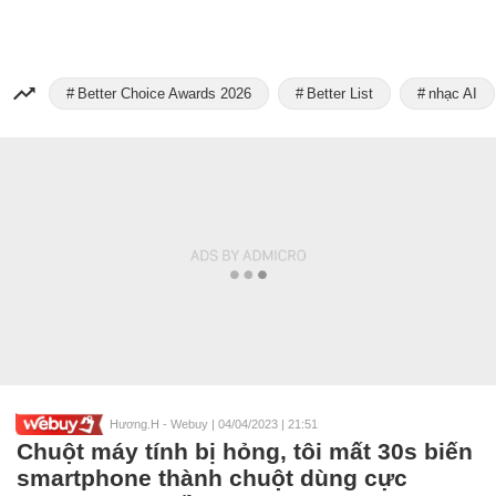
Better Choice Awards 2026
Better List
nhạc AI
Hương.H - Webuy
|
04/04/2023 | 21:51
Chuột máy tính bị hỏng, tôi mất 30s biến
smartphone thành chuột dùng cực