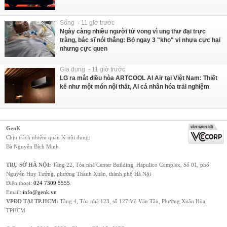
Sống - 11 giờ trước
Ngày càng nhiều người tử vong vì ung thư đại trực
tràng, bác sĩ nói thẳng: Bỏ ngay 3 "kho" vi nhựa cực hại
nhưng cực quen
Gia dụng - 11 giờ trước
LG ra mắt điều hòa ARTCOOL AI Air tại Việt Nam: Thiết
kế như một món nội thất, AI cá nhân hóa trải nghiệm
GenK
Chịu trách nhiệm quản lý nội dung:
Bà Nguyễn Bích Minh
TRỤ SỞ HÀ NỘI:
Tầng 22, Tòa nhà Center Building, Hapulico Complex, Số 01, phố
Nguyễn Huy Tưởng, phường Thanh Xuân, thành phố Hà Nội
Điện thoại:
024 7309 5555
.
Email:
info@genk.vn
VPĐD TẠI TP.HCM:
Tầng 4, Tòa nhà 123, số 127 Võ Văn Tần, Phường Xuân Hòa,
TPHCM