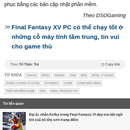
phục bằng các bản cập nhật phần mềm.
Theo DSOGaming
Final Fantasy XV PC có thể chạy tốt ở
những cỗ máy tính tầm trung, tin vui
cho game thủ
Theo
Trí Thức Trẻ
Copy link
TỪ KHÓA
CRACK
INTEL
NVIDIA
SSD
HDD
INTEL I7 4930K
DUNG LƯỢNG Ổ CỨNG
GTX980TI
GAME
CARD MÀN HÌNH
TRẢI NGHIỆM GAME
FPS
FINAL FANTASY XV
Tin liên quan
Đại ác nhân Kefka trong Final Fantasy VI đẹp trai bất ngờ
khi xoá bỏ lớp sơn trang điểm