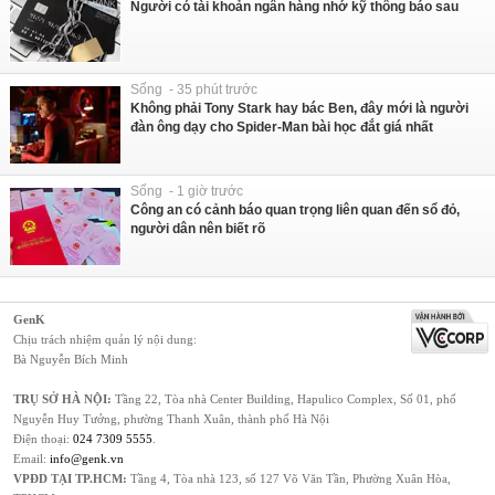
Người có tài khoản ngân hàng nhớ kỹ thông báo sau
Sống - 35 phút trước
Không phải Tony Stark hay bác Ben, đây mới là người
đàn ông dạy cho Spider-Man bài học đắt giá nhất
Sống - 1 giờ trước
Công an có cảnh báo quan trọng liên quan đến sổ đỏ,
người dân nên biết rõ
GenK
Chịu trách nhiệm quản lý nội dung:
Bà Nguyễn Bích Minh
TRỤ SỞ HÀ NỘI:
Tầng 22, Tòa nhà Center Building, Hapulico Complex, Số 01, phố
Nguyễn Huy Tưởng, phường Thanh Xuân, thành phố Hà Nội
Điện thoại:
024 7309 5555
.
Email:
info@genk.vn
VPĐD TẠI TP.HCM:
Tầng 4, Tòa nhà 123, số 127 Võ Văn Tần, Phường Xuân Hòa,