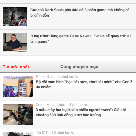
Cao thủ Dark Souls phá đảo cả 3 phần game mà không hề
bị dính đòn
"Ông trùm" làng game Gabe Newell: "Valve sẽ quay trở lại
làm game"
Cùng chuyên mục
Tin mới nhất
Đồ chơi số - 4 phút trước
Bộ đôi màn hình "học hết sức, chơi hết mình" cho Gen Z
đa nhiệm
Xem - Mua - Luôn - 4 phút trước
3 mẫu máy hút bụi khiến nhiều người “wow”: Giá chỉ
khoảng 500.000 đồng, lượt bán khủng
Tin ICT - 16 phút trước