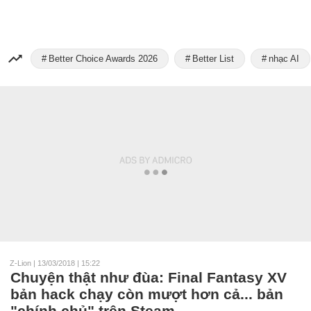
Better Choice Awards 2026
Better List
nhạc AI
Z-Lion
|
13/03/2018 | 15:22
Chuyện thật như đùa: Final Fantasy XV
bản hack chạy còn mượt hơn cả... bản
"chính chủ" trên Steam