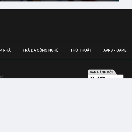
M PHÁ
TRÀ ĐÁ CÔNG NGHỆ
THỦ THUẬT
APPS - GAME
inh
Hapulico Complex, Số 01, phố Nguyễn
LIÊN HỆ QUẢN
 Văn Tần, Phường Xuân Hòa, TPHCM
Hotline hỗ trợ quảng cáo:
ico Complex, Số 01, phố Nguyễn Huy
Email:
giaitrixahoi@admicr
Hỗ trợ & CSKH: Admicro
 trên mạng số 460/GP-TTĐT do Sở Thông