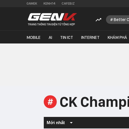
GAMEK
KENH14
CAFEBIZ
Better 
MOBILE
AI
TIN ICT
INTERNET
KHÁM PHÁ
CK Champi
#
Mới nhất