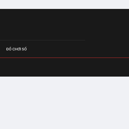
ĐỒ CHƠI SỐ
G CÁO
o.vn