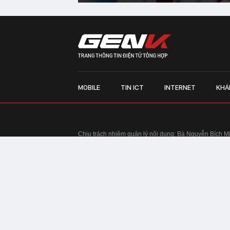
MOBILE
TIN ICT
INTERNET
KHÁ
Chịu trách nhiệm quản lý nội dung: Bà Nguyễn Bích M
TRỤ SỞ HÀ NỘI:
Tầng 22, Tòa nhà Center Building, 
Huy Tưởng, phường Thanh Xuân, thành phố Hà Nội
Điện thoại: 024 7309 5555.
Email:
info@genk.vn
VPĐD TẠI TP.HCM:
Tầng 4, Tòa nhà 123, số 127 Võ
© Copyright 2010 - 2026 - Công ty Cổ phần VCCorp
Tầng 17, 19, 20, 21 Toà nhà Center Building - Hapul
Tưởng, phường Thanh Xuân, thành phố Hà Nội
Giấy phép thiết lập trang thông tin điện tử tổng hợp