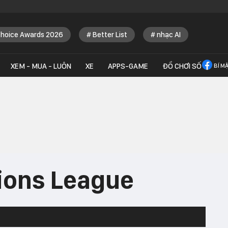
Choice Awards 2026
Better List
nhạc AI
XEM - MUA - LUÔN
XE
APPS-GAME
ĐỒ CHƠI SỐ
BÍ M
ons League