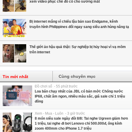
xem video phục chế đồ cổ cho sướng mắt
Bị internet mắng vì chiếu lậu bản sao Endgame, kênh
truyền hình Philippines đổi ngay sang siêu anh hùng nâng tạ
Thế giới ảo hậu quả thật: Sự nghiệp bị hủy hoại vì vạ mồm
trên internet
Cùng chuyên mục
Tin mới nhất
Đồ chơi số - 55 phút trước
Loa bán chạy nhất của JBL có bản mới: Chống nước
IP68, chất âm ngon, nhiều màu sắc, giá sale chỉ 1 triệu
đồng
Xem - Mua - Luôn - 3 giờ trước
8 món siêu sale ngày đôi 8/8: Tai nghe Ugreen giảm hơn
1 triệu, tai nghe đi bơi Lenovo chỉ 500.000đ, ống kính
zoom 400mm cho iPhone 1.7 triệu