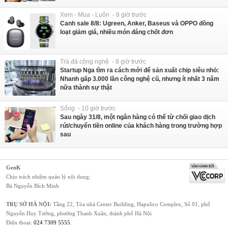
Xem - Mua - Luôn - 8 giờ trước
Canh sale 8/8: Ugreen, Anker, Baseus và OPPO đồng
loạt giảm giá, nhiều món đáng chốt đơn
Trà đá công nghệ - 8 giờ trước
Startup Nga tìm ra cách mới để sản xuất chip siêu nhỏ:
Nhanh gấp 3.000 lần công nghệ cũ, nhưng ít nhất 3 năm
nữa thành sự thật
Sống - 10 giờ trước
Sau ngày 31/8, một ngân hàng có thể từ chối giao dịch
rút/chuyển tiền online của khách hàng trong trường hợp
sau
GenK
Chịu trách nhiệm quản lý nội dung:
Bà Nguyễn Bích Minh
TRỤ SỞ HÀ NỘI:
Tầng 22, Tòa nhà Center Building, Hapulico Complex, Số 01, phố
Nguyễn Huy Tưởng, phường Thanh Xuân, thành phố Hà Nội
Điện thoại:
024 7309 5555
.