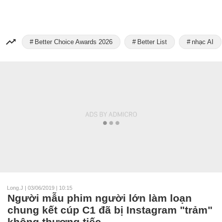
Better Choice Awards 2026
Better List
nhạc AI
Long.J
|
03/06/2019 | 10:15
Người mẫu phim người lớn làm loạn
chung kết cúp C1 đã bị Instagram "trảm"
không thương tiếc