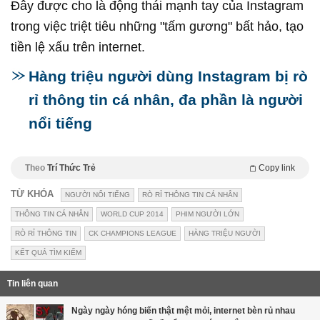
Đây được cho là động thái mạnh tay của Instagram
trong việc triệt tiêu những "tấm gương" bất hảo, tạo
tiền lệ xấu trên internet.
Hàng triệu người dùng Instagram bị rò
rỉ thông tin cá nhân, đa phần là người
nổi tiếng
Theo
Trí Thức Trẻ
Copy link
TỪ KHÓA
NGƯỜI NỔI TIẾNG
RÒ RỈ THÔNG TIN CÁ NHÂN
THÔNG TIN CÁ NHÂN
WORLD CUP 2014
PHIM NGƯỜI LỚN
RÒ RỈ THÔNG TIN
CK CHAMPIONS LEAGUE
HÀNG TRIỆU NGƯỜI
KẾT QUẢ TÌM KIẾM
Tin liên quan
Ngày ngày hóng biến thật mệt mỏi, internet bèn rủ nhau