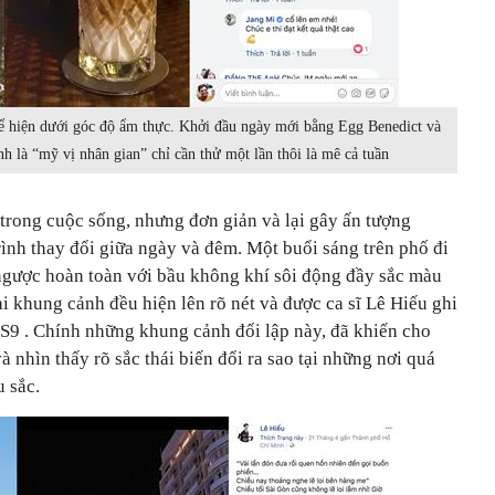
hể hiện dưới góc độ ẩm thực. Khởi đầu ngày mới bằng Egg Benedict và
h là “mỹ vị nhân gian” chỉ cần thử một lần thôi là mê cả tuần
 trong cuộc sống, nhưng đơn giản và lại gây ấn tượng
ình thay đổi giữa ngày và đêm. Một buổi sáng trên phố đi
 ngược hoàn toàn với bầu không khí sôi động đầy sắc màu
ai khung cảnh đều hiện lên rõ nét và được ca sĩ Lê Hiếu ghi
S9 . Chính những khung cảnh đối lập này, đã khiến cho
nhìn thấy rõ sắc thái biến đổi ra sao tại những nơi quá
 sắc.