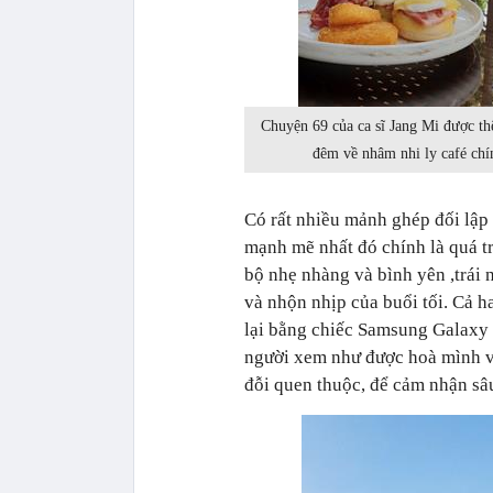
Chuyện 69 của ca sĩ Jang Mi được t
đêm về nhâm nhi ly café chín
Có rất nhiều mảnh ghép đối lập
mạnh mẽ nhất đó chính là quá tr
bộ nhẹ nhàng và bình yên ,trái
và nhộn nhịp của buổi tối. Cả h
lại bằng chiếc Samsung Galaxy 
người xem như được hoà mình và 
đỗi quen thuộc, để cảm nhận sâu