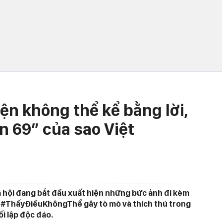
n không thể kể bằng lời,
 69” của sao Việt
 hội đang bắt đầu xuất hiện những bức ảnh đi kèm
#ThấyĐiềuKhôngThể gây tò mò và thích thú trong
ối lập độc đáo.