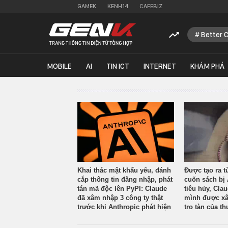
GAMEK
KENH14
CAFEBIZ
Better 
MOBILE
AI
TIN ICT
INTERNET
KHÁM PHÁ
Khai thác mật khẩu yếu, đánh
Được tạo ra t
cắp thông tin đăng nhập, phát
cuốn sách bị 
tán mã độc lên PyPI: Claude
tiêu hủy, Cla
đã xâm nhập 3 công ty thật
mình được xâ
trước khi Anthropic phát hiện
tro tàn của th