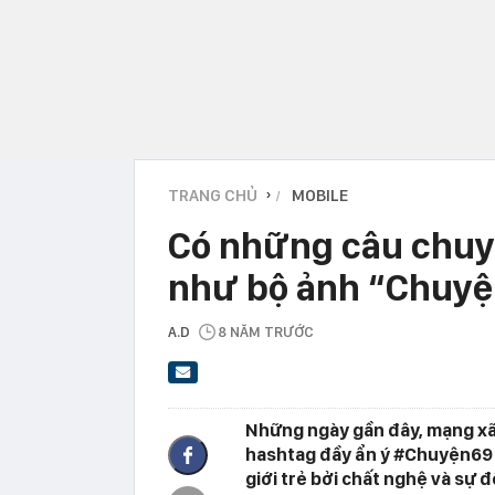
TRANG CHỦ
MOBILE
›
Có những câu chuyệ
như bộ ảnh “Chuyện
A.D
8 NĂM TRƯỚC
Những ngày gần đây, mạng xã
hashtag đầy ẩn ý #Chuyện69 
giới trẻ bởi chất nghệ và sự đ