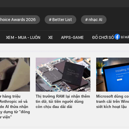
Choice Awards 2026
Better List
nhạc AI
XEM - MUA - LUÔN
XE
APPS-GAME
ĐỒ CHƠI SỐ
BÍ M
ừ hàng triệu
Thị trường RAM lại nhận thêm
Microsoft dùng co
Anthropic xé và
tin dữ, túi tiền người dùng
tranh cãi trên Wi
ude AI thừa nhận
còn chịu đau dài dài
siết kích hoạt lậu
y dựng từ "đống
ư viện"