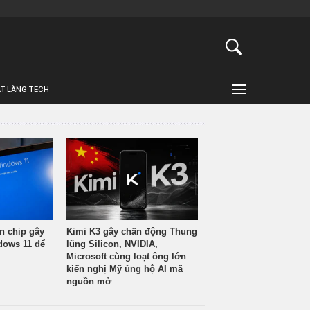
ẬT LÀNG TECH
n chip gây
Kimi K3 gây chấn động Thung
ndows 11 để
lũng Silicon, NVIDIA,
Microsoft cùng loạt ông lớn
kiến nghị Mỹ ủng hộ AI mã
nguồn mở