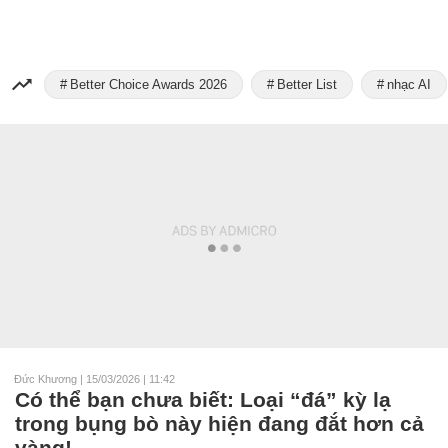
Better Choice Awards 2026
Better List
nhạc AI
Đức Khương
|
15/03/2026 | 11:42
Có thể bạn chưa biết: Loại “đá” kỳ lạ
trong bụng bò này hiện đang đắt hơn cả
vàng!