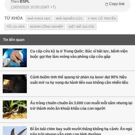
Theo
ĐSPL
Copy link
13/03/2026 10:00 (GMT +7)
TỪ KHÓA
NHÀ KHOA HỌC
NHÀ NGHIÊN CỨU
Y HỌC CỔ TRUYỀN
TỐI ƯU HÓA
NGÀNH CÔNG NGHIỆP
GIẾT MỔ GIA SÚC
Tin liên quan
Ca cấp cứu kỳ lạ ở Trung Quốc: Bác sĩ bất lực, bệnh viện
buộc gọi thợ làm móng vào phòng cấp cứu gấp
Cánh buồm tinh thể quang tử phản xạ laser đạt 90% hiệu
suất mở ra hy vọng du hành liên sao không cần nhiên liệu
Ấu trùng chuồn chuồn ăn 3.000 con muỗi mỗi năm nhưng lại
trở thành món ăn khoái khẩu của con người
Bí ẩn loài chim bay suốt mười tháng không hạ cánh: Ăn ngủ
trên trời nhưng vẫn sinh con bình thường