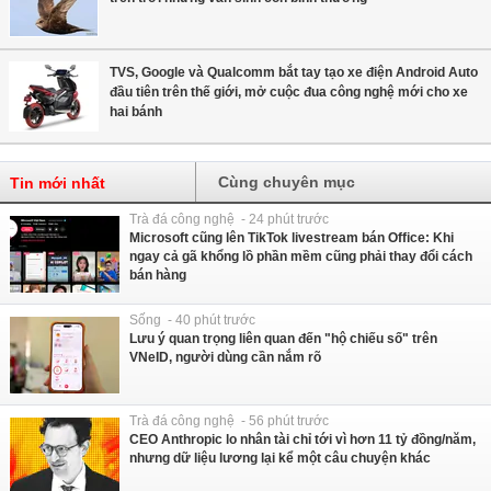
TVS, Google và Qualcomm bắt tay tạo xe điện Android Auto
đầu tiên trên thế giới, mở cuộc đua công nghệ mới cho xe
hai bánh
Cùng chuyên mục
Tin mới nhất
Trà đá công nghệ - 24 phút trước
Microsoft cũng lên TikTok livestream bán Office: Khi
ngay cả gã khổng lồ phần mềm cũng phải thay đổi cách
bán hàng
Sống - 40 phút trước
Lưu ý quan trọng liên quan đến "hộ chiếu số" trên
VNeID, người dùng cần nắm rõ
Trà đá công nghệ - 56 phút trước
CEO Anthropic lo nhân tài chỉ tới vì hơn 11 tỷ đồng/năm,
nhưng dữ liệu lương lại kể một câu chuyện khác