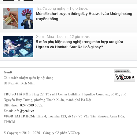
Trà đá công nghệ - 1 giờ trước
Món đồ chơi truyền thống đẩy Huawei vào khủng hoảng
truyền thông
Xem - Mua - Luôn - 12 giờ trước
5 món phụ kiện công nghệ trong màn hợp tác giữa
Ugreen và Honkai: Star Rail có gì hay?
GenK
Chịu trách nhiệm quản lý nội dung:
Bà Nguyễn Bích Minh
TRỤ SỞ HÀ NỘI:
Tầng 22, Tòa nhà Center Building, Hapulico Complex, Số 01, phố
Nguyễn Huy Tưởng, phường Thanh Xuân, thành phố Hà Nội
Điện thoại:
024 7309 5555
.
Email:
info@genk.vn
VPĐD TẠI TP.HCM:
Tầng 4, Tòa nhà 123, số 127 Võ Văn Tần, Phường Xuân Hòa,
TPHCM
© Copyright 2010 - 2026 - Công ty Cổ phần VCCorp