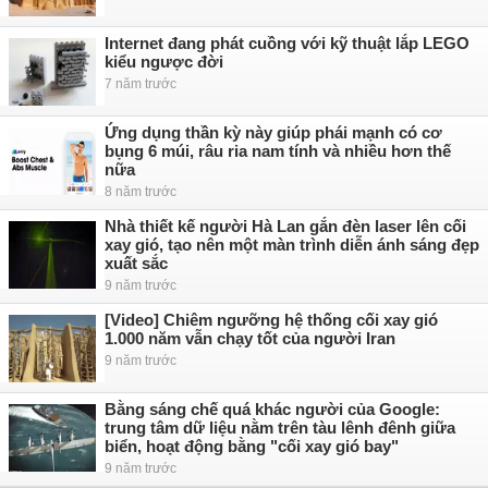
Internet đang phát cuồng với kỹ thuật lắp LEGO
kiểu ngược đời
7 năm trước
Ứng dụng thần kỳ này giúp phái mạnh có cơ
bụng 6 múi, râu ria nam tính và nhiều hơn thế
nữa
8 năm trước
Nhà thiết kế người Hà Lan gắn đèn laser lên cối
xay gió, tạo nên một màn trình diễn ánh sáng đẹp
xuất sắc
9 năm trước
[Video] Chiêm ngưỡng hệ thống cối xay gió
1.000 năm vẫn chạy tốt của người Iran
9 năm trước
Bằng sáng chế quá khác người của Google:
trung tâm dữ liệu nằm trên tàu lênh đênh giữa
biển, hoạt động bằng "cối xay gió bay"
9 năm trước