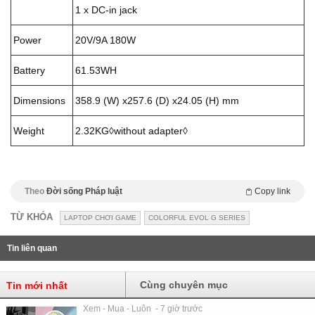
1 x DC-in jack
Power
20V/9A 180W
Battery
61.53WH
Dimensions
358.9 (W) x257.6 (D) x24.05 (H) mm
Weight
2.32KG◊without adapter◊
Theo
Đời sống Pháp luật
Copy link
TỪ KHÓA
LAPTOP CHƠI GAME
COLORFUL EVOL G SERIES
Tin liên quan
Cùng chuyên mục
Tin mới nhất
Xem - Mua - Luôn - 7 giờ trước