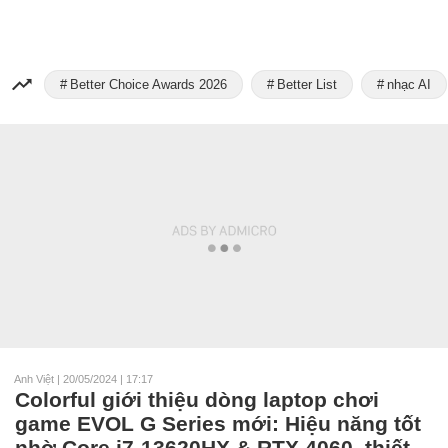
Better Choice Awards 2026
Better List
nhạc AI
Anh Việt
|
20/05/2024 | 17:17
Colorful giới thiệu dòng laptop chơi
game EVOL G Series mới: Hiệu năng tốt
nhờ Core i7-13620HX & RTX 4060, thiết