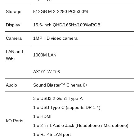
Storage
512GB M.2-2280 PCIe3.0*4
Display
15.6-inch QHD/165Hz/100%sRGB
Camera
1MP HD video camera
LAN and
1000M LAN
WiFi
AX101 WiFi 6
Audio
Sound Blaster™ Cinema 6+
3 x USB3.2 Gen1 Type-A
1 x USB Type-C (supports DP 1.4)
1 x HDMI
I/O Ports
1 x 2-in-1 Audio Jack (Headphone / Microphone)
1 x RJ-45 LAN port