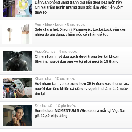
Dân văn phòng đang tranh thủ săn deal loạt món này:
Chỉ vài trăm nghìn nhưng giúp góc làm việc "lên đời"
thấy rõ
Xem - Mua - Luôn - 8 giờ trước
Sale chưa hết: Xiaomi, Panasonic, Lock&Lock vẫn còn
nhiều đồ gia dụng, chăm sóc cá nhân giá tốt
Apps/Games - 9 giờ trước
Chỉ vì nhầm một dấu gạch dưới trong tên tài khoản
Skyrim, người đàn ông vô tội phải ngồi tù 18 tháng
Khám phá - 10 giờ trước
Vứt nhầm tấm vé số trúng hơn 30 tỷ đồng vào thùng rác,
người đàn ông khiến cả công ty vệ sinh phải mất 2 ngày
tìm lại
Đồ chơi số - 10 giờ trước
Sennheiser MOMENTUM 5 Wireless ra mắt tại Việt Nam,
giá 12,49 triệu đồng