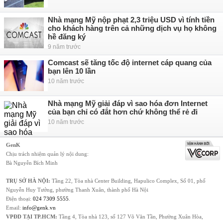
Nhà mạng Mỹ nộp phạt 2,3 triệu USD vì tính tiền
cho khách hàng trên cả những dịch vụ họ không
hề đăng ký
9 năm trước
Comcast sẽ tăng tốc độ internet cáp quang của
bạn lên 10 lần
10 năm trước
Nhà mạng Mỹ giải đáp vì sao hóa đơn Internet
của bạn chỉ có đắt hơn chứ không thể rẻ đi
10 năm trước
GenK
Chịu trách nhiệm quản lý nội dung:
Bà Nguyễn Bích Minh
TRỤ SỞ HÀ NỘI:
Tầng 22, Tòa nhà Center Building, Hapulico Complex, Số 01, phố
Nguyễn Huy Tưởng, phường Thanh Xuân, thành phố Hà Nội
Điện thoại:
024 7309 5555
.
Email:
info@genk.vn
VPĐD TẠI TP.HCM:
Tầng 4, Tòa nhà 123, số 127 Võ Văn Tần, Phường Xuân Hòa,