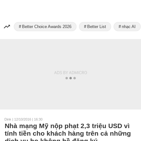
Better Choice Awards 2026
Better List
nhạc AI
Dink
|
12/10/2016 | 16:30
Nhà mạng Mỹ nộp phạt 2,3 triệu USD vì
tính tiền cho khách hàng trên cả những
dịch vụ họ không hề đăng ký