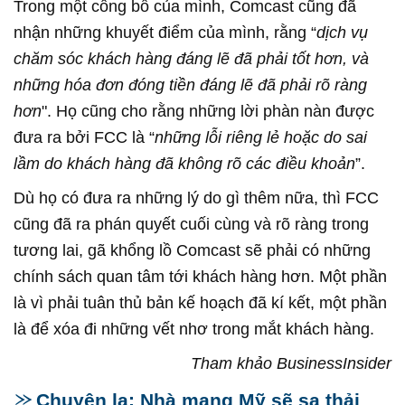
Trong một công bố của mình, Comcast cũng đã
nhận những khuyết điểm của mình, rằng “
dịch vụ
chăm sóc khách hàng đáng lẽ đã phải tốt hơn, và
những hóa đơn đóng tiền đáng lẽ đã phải rõ ràng
hơn
". Họ cũng cho rằng những lời phàn nàn được
đưa ra bởi FCC là “
những lỗi riêng lẻ hoặc do sai
lầm do khách hàng đã không rõ các điều khoản
”.
Dù họ có đưa ra những lý do gì thêm nữa, thì FCC
cũng đã ra phán quyết cuối cùng và rõ ràng trong
tương lai, gã khổng lồ Comcast sẽ phải có những
chính sách quan tâm tới khách hàng hơn. Một phần
là vì phải tuân thủ bản kế hoạch đã kí kết, một phần
là để xóa đi những vết nhơ trong mắt khách hàng.
Tham khảo BusinessInsider
Chuyện lạ: Nhà mạng Mỹ sẽ sa thải