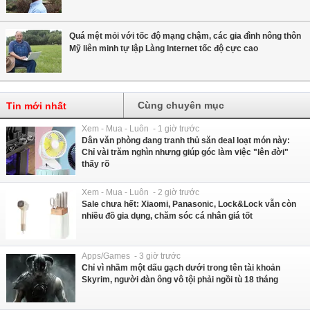
Quá mệt mỏi với tốc độ mạng chậm, các gia đình nông thôn
Mỹ liên minh tự lập Làng Internet tốc độ cực cao
Cùng chuyên mục
Tin mới nhất
Xem - Mua - Luôn - 1 giờ trước
Dân văn phòng đang tranh thủ săn deal loạt món này:
Chỉ vài trăm nghìn nhưng giúp góc làm việc "lên đời"
thấy rõ
Xem - Mua - Luôn - 2 giờ trước
Sale chưa hết: Xiaomi, Panasonic, Lock&Lock vẫn còn
nhiều đồ gia dụng, chăm sóc cá nhân giá tốt
Apps/Games - 3 giờ trước
Chỉ vì nhầm một dấu gạch dưới trong tên tài khoản
Skyrim, người đàn ông vô tội phải ngồi tù 18 tháng