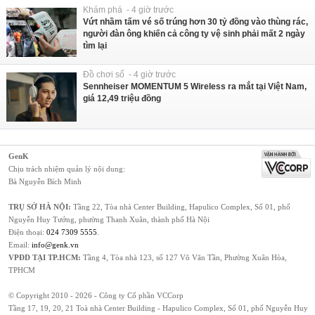
Khám phá - 4 giờ trước
Vứt nhầm tấm vé số trúng hơn 30 tỷ đồng vào thùng rác,
người đàn ông khiến cả công ty vệ sinh phải mất 2 ngày
tìm lại
Đồ chơi số - 4 giờ trước
Sennheiser MOMENTUM 5 Wireless ra mắt tại Việt Nam,
giá 12,49 triệu đồng
GenK
Chịu trách nhiệm quản lý nội dung:
Bà Nguyễn Bích Minh
TRỤ SỞ HÀ NỘI:
Tầng 22, Tòa nhà Center Building, Hapulico Complex, Số 01, phố
Nguyễn Huy Tưởng, phường Thanh Xuân, thành phố Hà Nội
Điện thoại:
024 7309 5555
.
Email:
info@genk.vn
VPĐD TẠI TP.HCM:
Tầng 4, Tòa nhà 123, số 127 Võ Văn Tần, Phường Xuân Hòa,
TPHCM
© Copyright 2010 - 2026 - Công ty Cổ phần VCCorp
Tầng 17, 19, 20, 21 Toà nhà Center Building - Hapulico Complex, Số 01, phố Nguyễn Huy