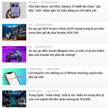
Mobile - 18 phút trước
Vừa bán được vài hôm, Galaxy Z Fold8 đã chạm "giá
đáy" mới: Giảm gần 10 triệu đồng so với niêm yết
Xe - 20 phút trước
Xe tay ga ADV Kymco Dink G150 mang trang bị an toàn
vượt tầm giá đe dọa Honda ADV 160
Xe - 49 phút trước
Xe tay ga điện Zeeho Magnet vừa ra mắt có gì mà khiến
đàn anh Honda SH phải dè chừng?
Khám phá - 1 giờ trước
Lời khuyên cho những ai có iPhone thường xuyên báo
đầy bộ nhớ
Khám phá - 1 giờ trước
Trung Quốc "nuôi sống" một tỷ tác nhân AI mang tâm lý
của con người để tiên đoán tương lai Trái Đất