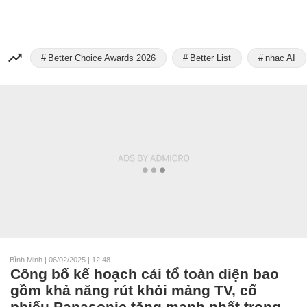
Better Choice Awards 2026
Better List
nhạc AI
Bình Minh
|
06/02/2025 | 12:48
Công bố kế hoạch cải tổ toàn diện bao
gồm khả năng rút khỏi mảng TV, cổ
phiếu Panasonic tăng mạnh nhất trong