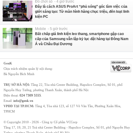
Đồ chơi số - 4 giờ trước
Đây là cách ASUS ProArt “phủ sóng” góc làm việc của
giới sáng tạo: Từ màn hình hàng chục triệu, đến loạt linh
kiện PC
Mobile - 5 giờ trước
Bất chấp giá linh kiện leo thang, smartphone gập cao
cấp của Samsung vẫn lập kỷ lục đặt hàng tại Đông Nam
Á và Châu Đại Dương
GenK
Chịu trách nhiệm quản lý nội dung:
Bà Nguyễn Bích Minh
TRỤ SỞ HÀ NỘI:
Tầng 22, Tòa nhà Center Building, Hapulico Complex, Số 01, phố
Nguyễn Huy Tưởng, phường Thanh Xuân, thành phố Hà Nội
Điện thoại:
024 7309 5555
.
Email:
info@genk.vn
VPĐD TẠI TP.HCM:
Tầng 4, Tòa nhà 123, số 127 Võ Văn Tần, Phường Xuân Hòa,
TPHCM
© Copyright 2010 - 2026 - Công ty Cổ phần VCCorp
Tầng 17, 19, 20, 21 Toà nhà Center Building - Hapulico Complex, Số 01, phố Nguyễn Huy
Tưởng, phường Thanh Xuân, thành phố Hà Nội