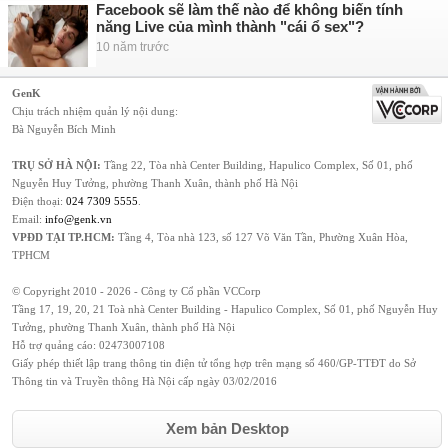
Facebook sẽ làm thế nào để không biến tính
năng Live của mình thành "cái ổ sex"?
10 năm trước
GenK
Chịu trách nhiệm quản lý nội dung:
Bà Nguyễn Bích Minh
TRỤ SỞ HÀ NỘI:
Tầng 22, Tòa nhà Center Building, Hapulico Complex, Số 01, phố
Nguyễn Huy Tưởng, phường Thanh Xuân, thành phố Hà Nội
Điện thoại:
024 7309 5555
.
Email:
info@genk.vn
VPĐD TẠI TP.HCM:
Tầng 4, Tòa nhà 123, số 127 Võ Văn Tần, Phường Xuân Hòa,
TPHCM
© Copyright 2010 - 2026 - Công ty Cổ phần VCCorp
Tầng 17, 19, 20, 21 Toà nhà Center Building - Hapulico Complex, Số 01, phố Nguyễn Huy
Tưởng, phường Thanh Xuân, thành phố Hà Nội
Hỗ trợ quảng cáo:
02473007108
Giấy phép thiết lập trang thông tin điện tử tổng hợp trên mạng số 460/GP-TTĐT do Sở
Thông tin và Truyền thông Hà Nội cấp ngày 03/02/2016
Xem bản Desktop