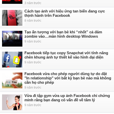
3 năm trước
Cách tạo ảnh với hiệu ứng tan biến đang cực
thịnh hành trên Facebook
8 năm trước
Tạo ấn tượng với bạn bè khi “nhốt” cả đám
zombie vào…màn hình desktop Windows
9 năm trước
Facebook tiếp tục copy Snapchat với tính năng
chèn khung ảnh tự thiết kế vào hình đại diện
9 năm trước
Facebook vừa cho phép người dùng tự do đặt
"In relationship" với bất kỳ bạn bè nào mà không
cần họ cho phép
9 năm trước
Vừa đi tập gym vừa up ảnh Facebook chỉ chứng
minh rằng bạn đang có vấn đề về tâm lý
9 năm trước