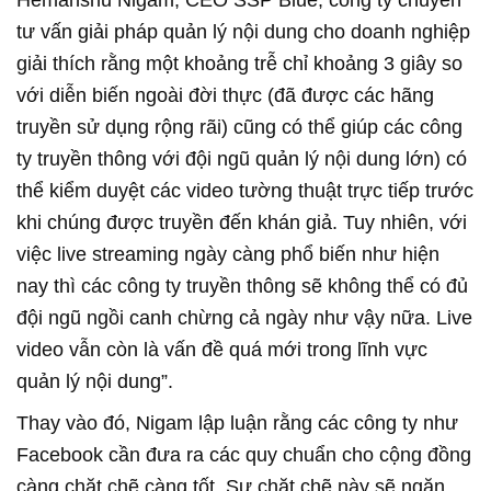
Hemanshu Nigam, CEO SSP Blue, công ty chuyên
tư vấn giải pháp quản lý nội dung cho doanh nghiệp
giải thích rằng một khoảng trễ chỉ khoảng 3 giây so
với diễn biến ngoài đời thực (đã được các hãng
truyền sử dụng rộng rãi) cũng có thể giúp các công
ty truyền thông với đội ngũ quản lý nội dung lớn) có
thể kiểm duyệt các video tường thuật trực tiếp trước
khi chúng được truyền đến khán giả. Tuy nhiên, với
việc live streaming ngày càng phổ biến như hiện
nay thì các công ty truyền thông sẽ không thể có đủ
đội ngũ ngồi canh chừng cả ngày như vậy nữa. Live
video vẫn còn là vấn đề quá mới trong lĩnh vực
quản lý nội dung”.
Thay vào đó, Nigam lập luận rằng các công ty như
Facebook cần đưa ra các quy chuẩn cho cộng đồng
càng chặt chẽ càng tốt. Sự chặt chẽ này sẽ ngăn