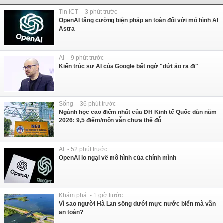
Tin ICT - 3 phút trước
OpenAI tăng cường biện pháp an toàn đối với mô hình AI
Astra
AI - 9 phút trước
Kiến trúc sư AI của Google bất ngờ "dứt áo ra đi"
Sống - 36 phút trước
Ngành học cao điểm nhất của ĐH Kinh tế Quốc dân năm
2026: 9,5 điểm/môn vẫn chưa thể đỗ
AI - 52 phút trước
OpenAI lo ngại về mô hình của chính mình
Khám phá - 1 giờ trước
Vì sao người Hà Lan sống dưới mực nước biển mà vẫn
an toàn?