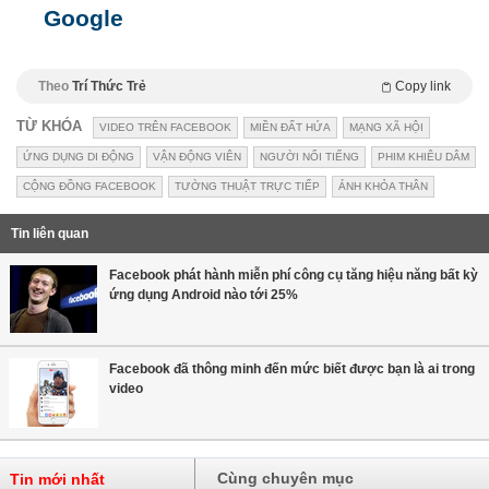
Google
Theo
Trí Thức Trẻ
Copy link
TỪ KHÓA
VIDEO TRÊN FACEBOOK
MIỀN ĐẤT HỨA
MẠNG XÃ HỘI
ỨNG DỤNG DI ĐỘNG
VẬN ĐỘNG VIÊN
NGƯỜI NỔI TIẾNG
PHIM KHIÊU DÂM
CỘNG ĐỒNG FACEBOOK
TƯỜNG THUẬT TRỰC TIẾP
ẢNH KHỎA THÂN
Tin liên quan
Facebook phát hành miễn phí công cụ tăng hiệu năng bất kỳ
ứng dụng Android nào tới 25%
Facebook đã thông minh đến mức biết được bạn là ai trong
video
Cùng chuyên mục
Tin mới nhất