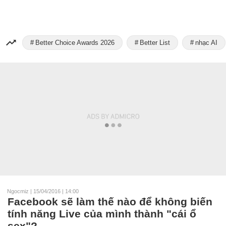
Better Choice Awards 2026
Better List
nhạc AI
Ngocmiz
|
15/04/2016 | 14:00
Facebook sẽ làm thế nào để không biến
tính năng Live của mình thành "cái ổ
sex"?