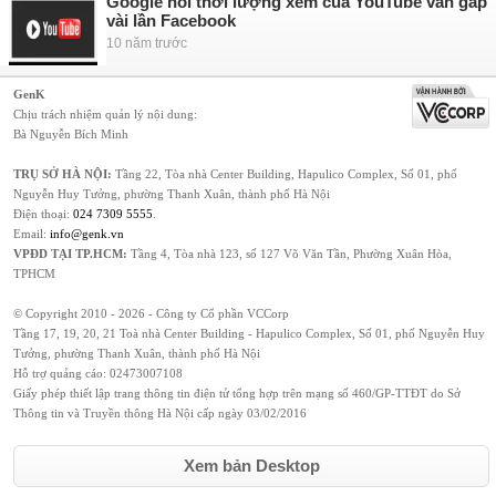
Google nói thời lượng xem của YouTube vẫn gấp
vài lần Facebook
10 năm trước
GenK
Chịu trách nhiệm quản lý nội dung:
Bà Nguyễn Bích Minh
TRỤ SỞ HÀ NỘI:
Tầng 22, Tòa nhà Center Building, Hapulico Complex, Số 01, phố
Nguyễn Huy Tưởng, phường Thanh Xuân, thành phố Hà Nội
Điện thoại:
024 7309 5555
.
Email:
info@genk.vn
VPĐD TẠI TP.HCM:
Tầng 4, Tòa nhà 123, số 127 Võ Văn Tần, Phường Xuân Hòa,
TPHCM
© Copyright 2010 - 2026 - Công ty Cổ phần VCCorp
Tầng 17, 19, 20, 21 Toà nhà Center Building - Hapulico Complex, Số 01, phố Nguyễn Huy
Tưởng, phường Thanh Xuân, thành phố Hà Nội
Hỗ trợ quảng cáo:
02473007108
Giấy phép thiết lập trang thông tin điện tử tổng hợp trên mạng số 460/GP-TTĐT do Sở
Thông tin và Truyền thông Hà Nội cấp ngày 03/02/2016
Xem bản Desktop