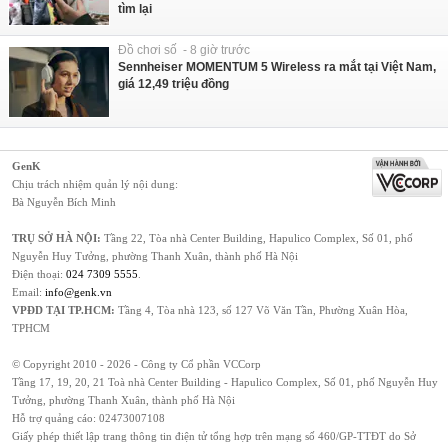
tìm lại
Đồ chơi số - 8 giờ trước
Sennheiser MOMENTUM 5 Wireless ra mắt tại Việt Nam,
giá 12,49 triệu đồng
GenK
Chịu trách nhiệm quản lý nội dung:
Bà Nguyễn Bích Minh
TRỤ SỞ HÀ NỘI:
Tầng 22, Tòa nhà Center Building, Hapulico Complex, Số 01, phố
Nguyễn Huy Tưởng, phường Thanh Xuân, thành phố Hà Nội
Điện thoại:
024 7309 5555
.
Email:
info@genk.vn
VPĐD TẠI TP.HCM:
Tầng 4, Tòa nhà 123, số 127 Võ Văn Tần, Phường Xuân Hòa,
TPHCM
© Copyright 2010 - 2026 - Công ty Cổ phần VCCorp
Tầng 17, 19, 20, 21 Toà nhà Center Building - Hapulico Complex, Số 01, phố Nguyễn Huy
Tưởng, phường Thanh Xuân, thành phố Hà Nội
Hỗ trợ quảng cáo:
02473007108
Giấy phép thiết lập trang thông tin điện tử tổng hợp trên mạng số 460/GP-TTĐT do Sở