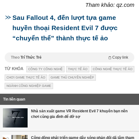
Tham khảo: qz.com
Sau Fallout 4, đến lượt tựa game
huyền thoại Resident Evil 7 được
“chuyển thể” thành thực tế ảo
Theo
Trí Thức Trẻ
Copy link
TỪ KHÓA
CÔNG TY CÔNG NGHỆ
THỰC TẾ ẢO
CÔNG NGHỆ THỰC TẾ ẢO
CHƠI GAME THỰC TẾ ẢO
GAME THỦ CHUYÊN NGHIỆP
NGÀNH CÔNG NGHIỆP GAME
Tin liên quan
Nhà sản xuất game VR Resident Evil 7 khuyên bạn nên
chơi cùng gia đình để đỡ sợ
Cộng đồng phát triển game dậy sóng phản đối dã tâm tham