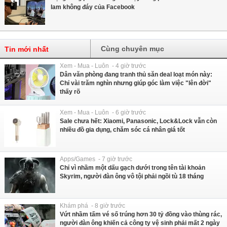
lam không đáy của Facebook
Cùng chuyên mục
Tin mới nhất
Xem - Mua - Luôn - 4 giờ trước
Dân văn phòng đang tranh thủ săn deal loạt món này:
Chỉ vài trăm nghìn nhưng giúp góc làm việc "lên đời"
thấy rõ
Xem - Mua - Luôn - 6 giờ trước
Sale chưa hết: Xiaomi, Panasonic, Lock&Lock vẫn còn
nhiều đồ gia dụng, chăm sóc cá nhân giá tốt
Apps/Games - 7 giờ trước
Chỉ vì nhầm một dấu gạch dưới trong tên tài khoản
Skyrim, người đàn ông vô tội phải ngồi tù 18 tháng
Khám phá - 8 giờ trước
Vứt nhầm tấm vé số trúng hơn 30 tỷ đồng vào thùng rác,
người đàn ông khiến cả công ty vệ sinh phải mất 2 ngày