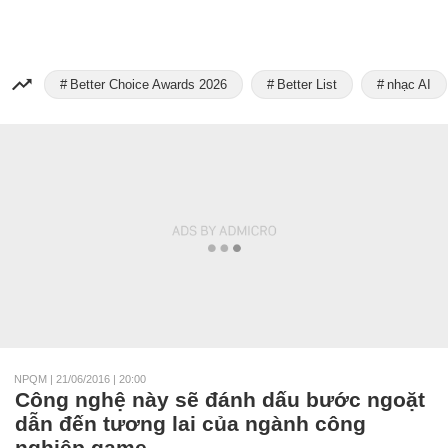
Better Choice Awards 2026
Better List
nhạc AI
NPQM
|
21/06/2016 | 20:00
Công nghệ này sẽ đánh dấu bước ngoặt
dẫn đến tương lai của ngành công
nghiệp game