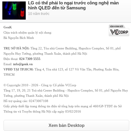
LG có thể phải lo ngại trước công nghệ màn
hình QLED đến từ Samsung
10 năm trước
GenK
Chịu trách nhiệm quản lý nội dung:
Bà Nguyễn Bích Minh
TRỤ SỞ HÀ NỘI:
Tầng 22, Tòa nhà Center Building, Hapulico Complex, Số 01, phố
Nguyễn Huy Tưởng, phường Thanh Xuân, thành phố Hà Nội
Điện thoại:
024 7309 5555
.
Email:
info@genk.vn
VPĐD TẠI TP.HCM:
Tầng 4, Tòa nhà 123, số 127 Võ Văn Tần, Phường Xuân Hòa,
TPHCM
© Copyright 2010 - 2026 - Công ty Cổ phần VCCorp
Tầng 17, 19, 20, 21 Toà nhà Center Building - Hapulico Complex, Số 01, phố Nguyễn Huy
Tưởng, phường Thanh Xuân, thành phố Hà Nội
Hỗ trợ quảng cáo:
02473007108
Giấy phép thiết lập trang thông tin điện tử tổng hợp trên mạng số 460/GP-TTĐT do Sở
Thông tin và Truyền thông Hà Nội cấp ngày 03/02/2016
Xem bản Desktop