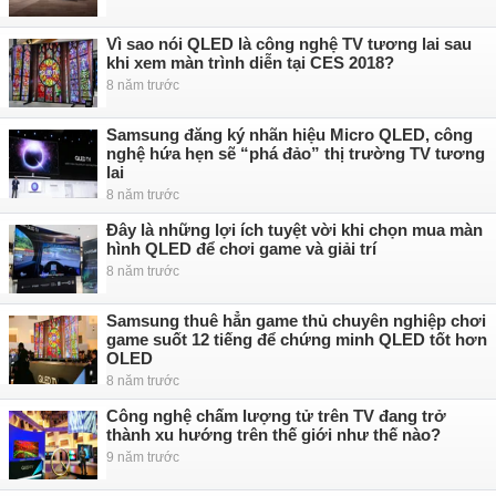
Vì sao nói QLED là công nghệ TV tương lai sau
khi xem màn trình diễn tại CES 2018?
8 năm trước
Samsung đăng ký nhãn hiệu Micro QLED, công
nghệ hứa hẹn sẽ “phá đảo” thị trường TV tương
lai
8 năm trước
Đây là những lợi ích tuyệt vời khi chọn mua màn
hình QLED để chơi game và giải trí
8 năm trước
Samsung thuê hẳn game thủ chuyên nghiệp chơi
game suốt 12 tiếng để chứng minh QLED tốt hơn
OLED
8 năm trước
Công nghệ chấm lượng tử trên TV đang trở
thành xu hướng trên thế giới như thế nào?
9 năm trước