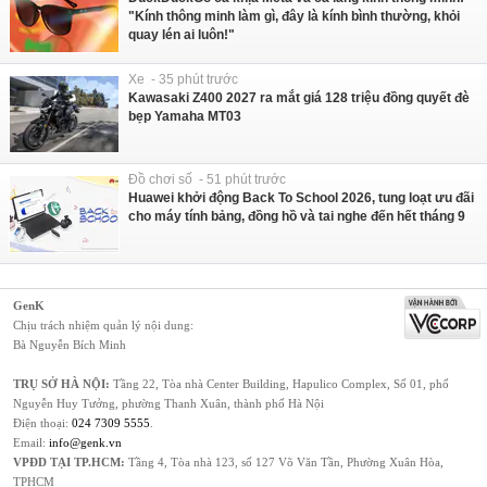
"Kính thông minh làm gì, đây là kính bình thường, khỏi
quay lén ai luôn!"
Xe - 35 phút trước
Kawasaki Z400 2027 ra mắt giá 128 triệu đồng quyết đè
bẹp Yamaha MT03
Đồ chơi số - 51 phút trước
Huawei khởi động Back To School 2026, tung loạt ưu đãi
cho máy tính bảng, đồng hồ và tai nghe đến hết tháng 9
GenK
Chịu trách nhiệm quản lý nội dung:
Bà Nguyễn Bích Minh
TRỤ SỞ HÀ NỘI:
Tầng 22, Tòa nhà Center Building, Hapulico Complex, Số 01, phố
Nguyễn Huy Tưởng, phường Thanh Xuân, thành phố Hà Nội
Điện thoại:
024 7309 5555
.
Email:
info@genk.vn
VPĐD TẠI TP.HCM:
Tầng 4, Tòa nhà 123, số 127 Võ Văn Tần, Phường Xuân Hòa,
TPHCM