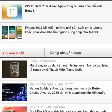
iOS 11 Beta 2 đã được Apple tung ra, sửa nhiều lỗi của
Beta 1
iPhone 2017 sẽ khiến những nhà sản xuất smartphone
khác phải khốn khổ tìm nguồn cung chip nhớ NAND
Cùng chuyên mục
Tin mới nhất
Sống - 3 phút trước
Mã di truyền cổ đại vén màn bí ẩn quyền lực và tục hiến
tế rùng rợn ở Thạch Mão, Trung Quốc
Trà đá công nghệ - 6 phút trước
Nation Builders Awards, hạng mục mới của Better
Choice Awards 2026 tôn vinh doanh nghiệp kiến quốc
Đồ chơi số - 19 phút trước
DuckDuckGo cà khịa Meta và cả làng kính thông minh: