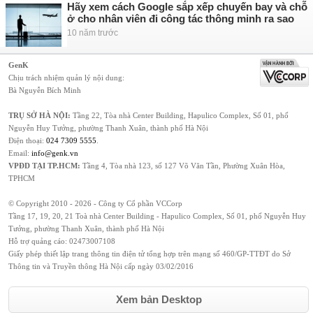
Hãy xem cách Google sắp xếp chuyến bay và chỗ
ở cho nhân viên đi công tác thông minh ra sao
10 năm trước
GenK
Chịu trách nhiệm quản lý nội dung:
Bà Nguyễn Bích Minh
TRỤ SỞ HÀ NỘI:
Tầng 22, Tòa nhà Center Building, Hapulico Complex, Số 01, phố
Nguyễn Huy Tưởng, phường Thanh Xuân, thành phố Hà Nội
Điện thoại:
024 7309 5555
.
Email:
info@genk.vn
VPĐD TẠI TP.HCM:
Tầng 4, Tòa nhà 123, số 127 Võ Văn Tần, Phường Xuân Hòa,
TPHCM
© Copyright 2010 - 2026 - Công ty Cổ phần VCCorp
Tầng 17, 19, 20, 21 Toà nhà Center Building - Hapulico Complex, Số 01, phố Nguyễn Huy
Tưởng, phường Thanh Xuân, thành phố Hà Nội
Hỗ trợ quảng cáo:
02473007108
Giấy phép thiết lập trang thông tin điện tử tổng hợp trên mạng số 460/GP-TTĐT do Sở
Thông tin và Truyền thông Hà Nội cấp ngày 03/02/2016
Xem bản Desktop