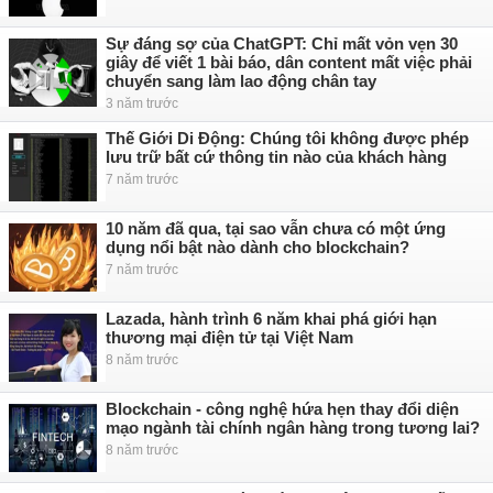
Sự đáng sợ của ChatGPT: Chỉ mất vỏn vẹn 30
giây để viết 1 bài báo, dân content mất việc phải
chuyển sang làm lao động chân tay
3 năm trước
Thế Giới Di Động: Chúng tôi không được phép
lưu trữ bất cứ thông tin nào của khách hàng
7 năm trước
10 năm đã qua, tại sao vẫn chưa có một ứng
dụng nổi bật nào dành cho blockchain?
7 năm trước
Lazada, hành trình 6 năm khai phá giới hạn
thương mại điện tử tại Việt Nam
8 năm trước
Blockchain - công nghệ hứa hẹn thay đổi diện
mạo ngành tài chính ngân hàng trong tương lai?
8 năm trước