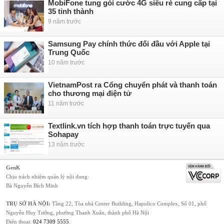
MobiFone tung gói cước 4G siêu rẻ cung cấp tại
35 tỉnh thành
9 năm trước
Samsung Pay chính thức đối đầu với Apple tại
Trung Quốc
10 năm trước
VietnamPost ra Cổng chuyển phát và thanh toán
cho thương mại điện tử
11 năm trước
Textlink.vn tích hợp thanh toán trực tuyến qua
Sohapay
13 năm trước
GenK
Chịu trách nhiệm quản lý nội dung:
Bà Nguyễn Bích Minh
TRỤ SỞ HÀ NỘI:
Tầng 22, Tòa nhà Center Building, Hapulico Complex, Số 01, phố
Nguyễn Huy Tưởng, phường Thanh Xuân, thành phố Hà Nội
Điện thoại:
024 7309 5555
.