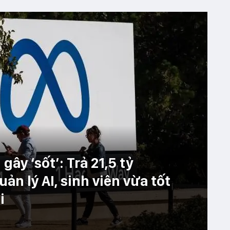
gây ‘sốt’: Trả 21,5 tỷ
ản lý AI, sinh viên vừa tốt
i