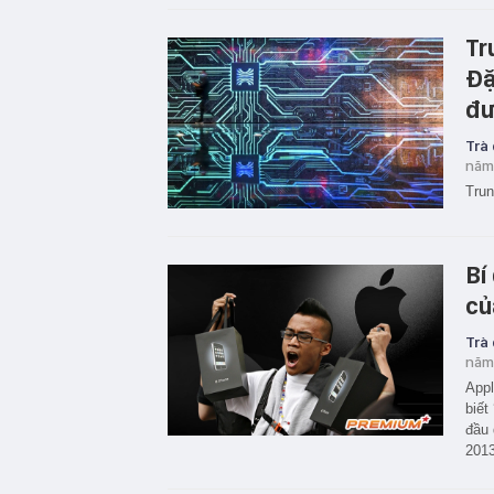
Tr
Đặ
đư
Trà
năm
Trun
Bí
củ
Trà
năm
Appl
biết
đầu 
2013