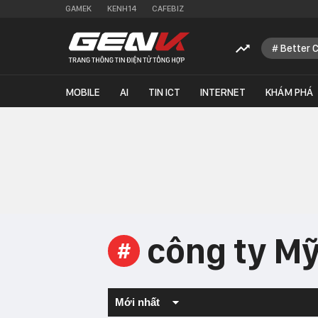
GAMEK
KENH14
CAFEBIZ
Better 
MOBILE
AI
TIN ICT
INTERNET
KHÁM PHÁ
công ty M
#
Mới nhất