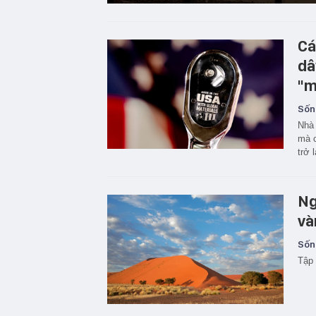
Cá
dâ
"m
Sốn
Nhà 
mà c
trở 
Ng
và
Sốn
Tập 