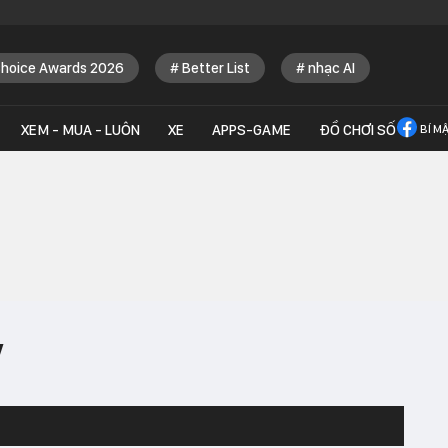
Choice Awards 2026
Better List
nhạc AI
XEM - MUA - LUÔN
XE
APPS-GAME
ĐỒ CHƠI SỐ
BÍ M
ỹ