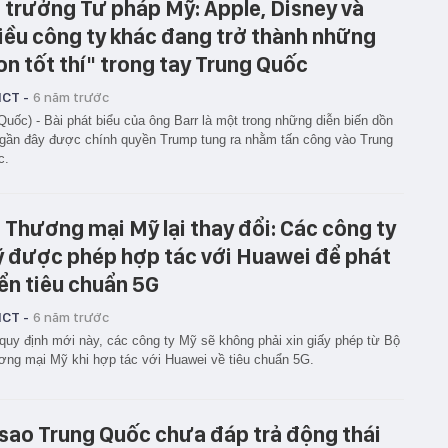
 trưởng Tư pháp Mỹ: Apple, Disney và
iều công ty khác đang trở thành những
on tốt thí" trong tay Trung Quốc
ICT -
6 năm trước
Quốc) - Bài phát biểu của ông Barr là một trong những diễn biến dồn
gần đây được chính quyền Trump tung ra nhằm tấn công vào Trung
c.
 Thương mại Mỹ lại thay đổi: Các công ty
 được phép hợp tác với Huawei để phát
iển tiêu chuẩn 5G
ICT -
6 năm trước
quy định mới này, các công ty Mỹ sẽ không phải xin giấy phép từ Bộ
ng mại Mỹ khi hợp tác với Huawei về tiêu chuẩn 5G.
 sao Trung Quốc chưa đáp trả động thái