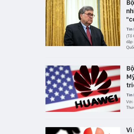
Bộ
nh
"c
Tin 
(Tổ 
dập 
Quố
Bộ
Mỹ
tr
Tin 
Với 
Thươ
Vì