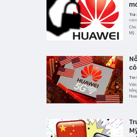
mớ
Trà
năm
Cho 
Mỹ. 
Nỗ
cô
Tin 
Việc
hổng
Huaw
Tr
Mỹ