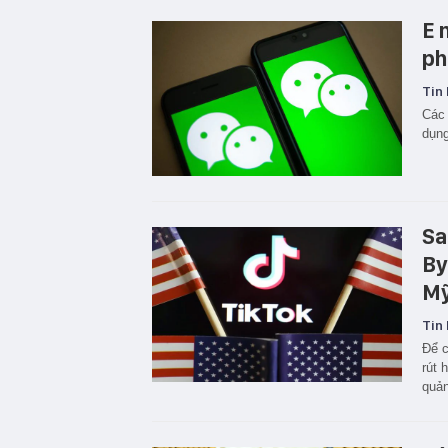
E 
ph
Tin 
Các 
dụn
Sa
By
Mỹ
Tin 
Để c
rút 
quản