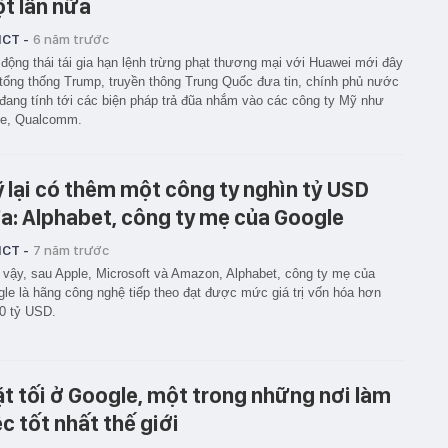
t lần nữa
ICT -
6 năm trước
động thái tái gia hạn lệnh trừng phạt thương mại với Huawei mới đây
tổng thống Trump, truyền thông Trung Quốc đưa tin, chính phủ nước
đang tính tới các biện pháp trả đũa nhắm vào các công ty Mỹ như
le, Qualcomm.
 lại có thêm một công ty nghìn tỷ USD
a: Alphabet, công ty mẹ của Google
ICT -
7 năm trước
vậy, sau Apple, Microsoft và Amazon, Alphabet, công ty mẹ của
le là hãng công nghệ tiếp theo đạt được mức giá trị vốn hóa hơn
0 tỷ USD.
t tối ở Google, một trong những nơi làm
ệc tốt nhất thế giới