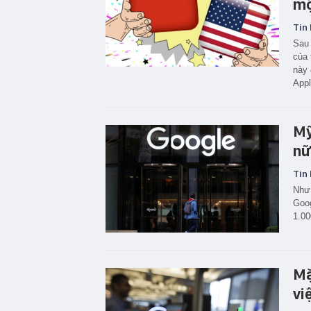
mộ
Tin 
Sau 
của 
này 
App
Mỹ
nữ
Tin 
Như 
Goog
1.00
Mặ
vi