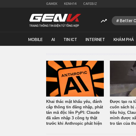
GAMEK
KENH14
CAFEBIZ
Better 
MOBILE
AI
TIN ICT
INTERNET
KHÁM PHÁ
Khai thác mật khẩu yếu, đánh
Được tạo ra t
cắp thông tin đăng nhập, phát
cuốn sách bị 
tán mã độc lên PyPI: Claude
tiêu hủy, Cla
đã xâm nhập 3 công ty thật
mình được xâ
trước khi Anthropic phát hiện
tro tàn của th