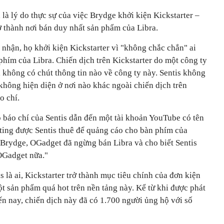
 là lý do thực sự của việc Brydge khởi kiện Kickstarter –
ở thành nơi bán duy nhất sản phẩm của Libra.
nhận, họ khởi kiện Kickstarter vì "không chắc chắn" ai
 phím của Libra. Chiến dịch trên Kickstarter do một công ty
ại không có chút thông tin nào về công ty này. Sentis không
không hiện diện ở nơi nào khác ngoài chiến dịch trên
o chí.
 báo chí của Sentis dẫn đến một tài khoản YouTube có tên
ting được Sentis thuê để quảng cáo cho bàn phím của
ừ Brydge, OGadget đã ngừng bán Libra và cho biết Sentis
OGadget nữa."
 là ai, Kickstarter trở thành mục tiêu chính của đơn kiện
ột sản phẩm quá hot trên nền tảng này. Kể từ khi được phát
n nay, chiến dịch này đã có 1.700 người ủng hộ với số