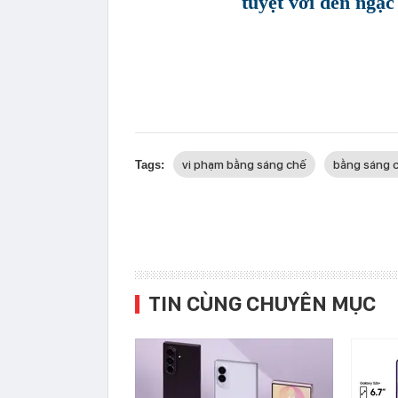
tuyệt vời đến ngạc
vi phạm bằng sáng chế
bằng sáng 
Tags:
TIN CÙNG CHUYÊN MỤC