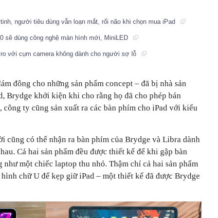
 tinh, người tiêu dùng vẫn loạn mắt, rối não khi chọn mua iPad
0 sẽ dùng công nghệ màn hình mới, MiniLED
 Pro với cụm camera không dành cho người sợ lỗ
 đám đông cho những sản phẩm concept – đã bị nhà sản
d, Brydge khởi kiện khi cho rằng họ đã cho phép bán
 công ty cũng sản xuất ra các bàn phím cho iPad với kiểu
ời cũng có thể nhận ra bàn phím của Brydge và Libra dành
nhau. Cả hai sản phẩm đều được thiết kế để khi gập bàn
ng như một chiếc laptop thu nhỏ. Thậm chí cả hai sản phẩm
 hình chữ U để kẹp giữ iPad – một thiết kế đã được Brydge