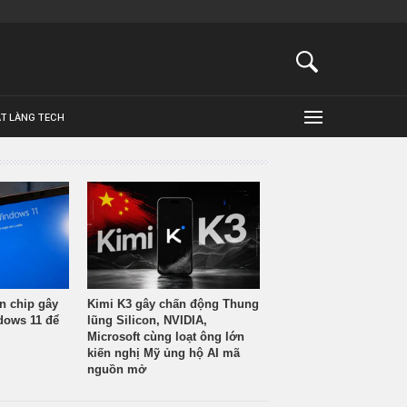
ẬT LÀNG TECH
n chip gây
Kimi K3 gây chấn động Thung
ndows 11 để
lũng Silicon, NVIDIA,
Microsoft cùng loạt ông lớn
kiến nghị Mỹ ủng hộ AI mã
nguồn mở