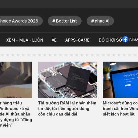
Choice Awards 2026
Better List
nhạc AI
XEM - MUA - LUÔN
XE
APPS-GAME
ĐỒ CHƠI SỐ
BÍ M
ừ hàng triệu
Thị trường RAM lại nhận thêm
Microsoft dùng co
Anthropic xé và
tin dữ, túi tiền người dùng
tranh cãi trên Wi
ude AI thừa nhận
còn chịu đau dài dài
siết kích hoạt lậu
y dựng từ "đống
ư viện"