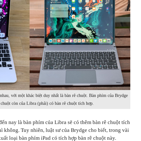
nhau, với một khác biệt duy nhất là bàn rê chuột. Bàn phím của Brydge
 chuột còn của Libra (phải) có bàn rê chuột tích hợp.
 đến nay là bàn phím của Libra sẽ có thêm bàn rê chuột tích
 không. Tuy nhiên, luật sư của Brydge cho biết, trong vài
xuất loại bàn phím iPad có tích hợp bàn rê chuột này.