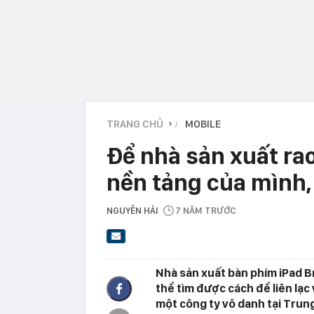
TRANG CHỦ
MOBILE
›
Để nhà sản xuất ra
nền tảng của mình, 
NGUYỄN HẢI
7 NĂM TRƯỚC
Nhà sản xuất bàn phím iPad B
thể tìm được cách để liên lạc
một công ty vô danh tại Trun