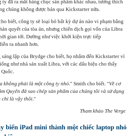
g ty đã ra mắt hàng chục sản phẩm khác nhau, tương thích
hưng chúng không được bán qua Kickstarter nữa.
cho biết, công ty sẽ loại bỏ bất kỳ dự án nào vi phạm bằng
hán quyết của tòa án, nhưng chiến dịch gọi vốn của Libra
hời gian tới. Dường như việc khởi kiện trực tiếp
diễn ra nhanh hơn.
 sáng lập của Brydge cho biết, họ nhắm đến Kickstarter vì
ống như nhà sản xuất Libra, với các dấu hiệu cho thấy
g Quốc.
ra không phải là một công ty nhỏ
." Smith cho biết. "
Về cơ
hâm Quyến đã sao chép sản phẩm của chúng tôi và sử dụng
 chỉ là vậy thôi
."
Tham khảo The Verge
y biến iPad mini thành một chiếc laptop nhỏ