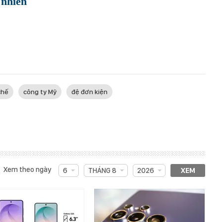
 nhiên
chế
công ty Mỹ
đệ đơn kiện
Xem theo ngày
6
THÁNG 8
2026
XEM