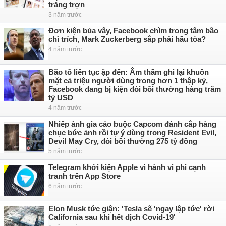
trắng trợn
3 năm trước
Đơn kiện bủa vây, Facebook chìm trong tâm bão
chỉ trích, Mark Zuckerberg sắp phải hầu tòa?
4 năm trước
Bão tố liên tục ập đến: Âm thầm ghi lại khuôn
mặt cả triệu người dùng trong hơn 1 thập kỷ,
Facebook đang bị kiện đòi bồi thường hàng trăm
tỷ USD
4 năm trước
Nhiếp ảnh gia cáo buộc Capcom đánh cắp hàng
chục bức ảnh rồi tự ý dùng trong Resident Evil,
Devil May Cry, đòi bồi thường 275 tỷ đồng
5 năm trước
Telegram khởi kiện Apple vì hành vi phi cạnh
tranh trên App Store
6 năm trước
Elon Musk tức giận: 'Tesla sẽ 'ngay lập tức' rời
California sau khi hết dịch Covid-19'