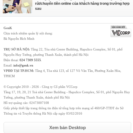
rút/chuyển tiền online của khách hàng trong trường hợp
sau
GenK
Chịu trách nhiệm quản lý nội dung:
Bà Nguyễn Bích Minh
TRỤ SỞ HÀ NỘI:
Tầng 22, Tòa nhà Center Building, Hapulico Complex, Số 01, phố
Nguyễn Huy Tưởng, phường Thanh Xuân, thành phố Hà Nội
Điện thoại:
024 7309 5555
.
Email:
info@genk.vn
VPĐD TẠI TP.HCM:
Tầng 4, Tòa nhà 123, số 127 Võ Văn Tần, Phường Xuân Hòa,
TPHCM
© Copyright 2010 - 2026 - Công ty Cổ phần VCCorp
Tầng 17, 19, 20, 21 Toà nhà Center Building - Hapulico Complex, Số 01, phố Nguyễn Huy
Tưởng, phường Thanh Xuân, thành phố Hà Nội
Hỗ trợ quảng cáo:
02473007108
Giấy phép thiết lập trang thông tin điện tử tổng hợp trên mạng số 460/GP-TTĐT do Sở
Thông tin và Truyền thông Hà Nội cấp ngày 03/02/2016
Xem bản Desktop