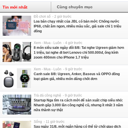
Cùng chuyên mục
Tin mới nhất
Đồ chơi số - 2 giờ trước
Loa bán chạy nhất của JBL có bản mới: Chống nước
IP68, chất âm ngon, nhiều màu sắc, giá sale chỉ 1 triệu
đồng
Xem - Mua - Luôn - 4 giờ trước
8 món siêu sale ngày đôi 8/8: Tai nghe Ugreen giảm hơn
1 triệu, tai nghe đi bơi Lenovo chỉ 500.000đ, ống kính
zoom 400mm cho iPhone 1.7 triệu
Xem - Mua - Luôn - 9 giờ trước
Canh sale 8/8: Ugreen, Anker, Baseus và OPPO đồng
loạt giảm giá, nhiều món đáng chốt đơn
Trà đá công nghệ - 9 giờ trước
Startup Nga tìm ra cách mới để sản xuất chip siêu nhỏ:
Nhanh gấp 3.000 lần công nghệ cũ, nhưng ít nhất 3 năm
nữa thành sự thật
Sống - 11 giờ trước
Sau ngày 31/8, một ngân hàng có thể từ chối giao dịch