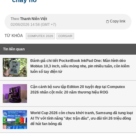
Theo
Thanh Niên Việt
Copy link
02/06/2026 14:58 (GMT +7)
TỪ KHÓA
COMPUTEX 2026
CORSAIR
Tin liên quan
Đánh giá chi tiết PocketBook InkPad One: Màn hình dẻo
Mobius 10,3 inch, siêu mỏng nhẹ, pin nhiều tuần, còn kiêm
luôn sổ tay điện tử
Cận cảnh bộ sưu tập Edition 20 tuyệt đẹp tại Computex
2026 nhân cột mốc 20 năm thương hiệu ROG
World Cup 2026 còn chưa khởi tranh, Samsung đã tung loạt
AI TV với tính năng "đọc trận đấu", ưu đãi tới 26 triệu đồng
để hút fan bóng đá