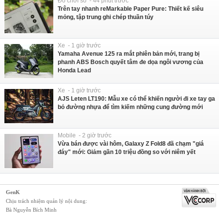
Đồ chơi số - 44 phút trước
Trên tay nhanh reMarkable Paper Pure: Thiết kế siêu
mỏng, tập trung ghi chép thuần túy
Xe - 1 giờ trước
Yamaha Avenue 125 ra mắt phiên bản mới, trang bị
phanh ABS Bosch quyết tâm đe dọa ngôi vương của
Honda Lead
Xe - 1 giờ trước
AJS Leten LT190: Mẫu xe có thể khiến người đi xe tay ga
bỏ đường nhựa để tìm kiếm những cung đường mới
Mobile - 2 giờ trước
Vừa bán được vài hôm, Galaxy Z Fold8 đã chạm "giá
đáy" mới: Giảm gần 10 triệu đồng so với niêm yết
GenK
Chịu trách nhiệm quản lý nội dung:
Bà Nguyễn Bích Minh