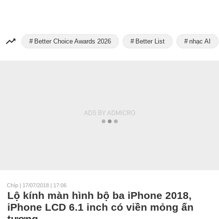
Better Choice Awards 2026
Better List
nhạc AI
Chíp
|
17/07/2018 | 17:06
Lộ kính màn hình bộ ba iPhone 2018,
iPhone LCD 6.1 inch có viền mỏng ấn
tượng