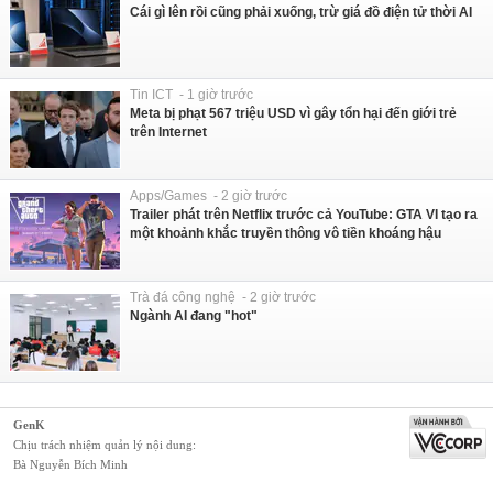
Cái gì lên rồi cũng phải xuống, trừ giá đồ điện tử thời AI
Tin ICT - 1 giờ trước
Meta bị phạt 567 triệu USD vì gây tổn hại đến giới trẻ
trên Internet
Apps/Games - 2 giờ trước
Trailer phát trên Netflix trước cả YouTube: GTA VI tạo ra
một khoảnh khắc truyền thông vô tiền khoáng hậu
Trà đá công nghệ - 2 giờ trước
Ngành AI đang "hot"
GenK
Chịu trách nhiệm quản lý nội dung:
Bà Nguyễn Bích Minh