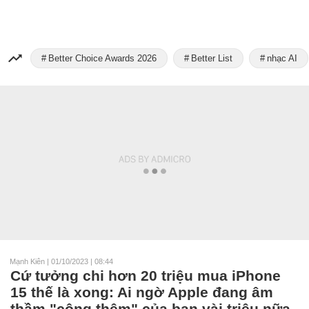
Better Choice Awards 2026
Better List
nhạc AI
Mạnh Kiên
|
01/10/2023 | 08:44
Cứ tưởng chi hơn 20 triệu mua iPhone
15 thế là xong: Ai ngờ Apple đang âm
thầm "cộng thêm" của bạn vài triệu nữa