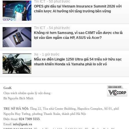
Tin ICT - 50 phút trước
OPES ghi dấu tại Vietnam Insurance Summit 2026 với
chiến lược AI hướng tới tăng trưởng bền vững
Tin ICT - 54 phút trước
Không rẻ hơn Samsung, vì sao CXMT vẫn được cho là
lọt vào tầm ngắm của HP, ASUS và Acer?
Xe - 1 giờ trước
Mẫu xe điện Lingjie 1250 Ultra giá 54 triệu sở hữu sạc
nhanh khiến Honda và Yamaha phải lo sốt vó
GenK
Chịu trách nhiệm quản lý nội dung:
Bà Nguyễn Bích Minh
TRỤ SỞ HÀ NỘI:
Tầng 22, Tòa nhà Center Building, Hapulico Complex, Số 01, phố
Nguyễn Huy Tưởng, phường Thanh Xuân, thành phố Hà Nội
Điện thoại:
024 7309 5555
.
Email:
info@genk.vn