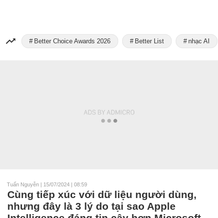
Better Choice Awards 2026
Better List
nhạc AI
Tuấn Nguyễn
|
15/07/2024 | 08:59
Cùng tiếp xúc với dữ liệu người dùng,
nhưng đây là 3 lý do tại sao Apple
Intelligence đáng tin cậy hơn Microsoft