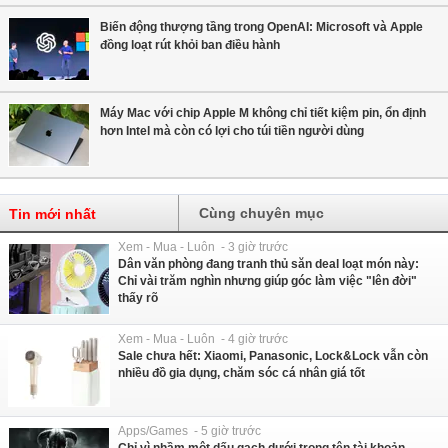
Biến động thượng tầng trong OpenAI: Microsoft và Apple
đồng loạt rút khỏi ban điều hành
Máy Mac với chip Apple M không chỉ tiết kiệm pin, ổn định
hơn Intel mà còn có lợi cho túi tiền người dùng
Cùng chuyên mục
Tin mới nhất
Xem - Mua - Luôn - 3 giờ trước
Dân văn phòng đang tranh thủ săn deal loạt món này:
Chỉ vài trăm nghìn nhưng giúp góc làm việc "lên đời"
thấy rõ
Xem - Mua - Luôn - 4 giờ trước
Sale chưa hết: Xiaomi, Panasonic, Lock&Lock vẫn còn
nhiều đồ gia dụng, chăm sóc cá nhân giá tốt
Apps/Games - 5 giờ trước
Chỉ vì nhầm một dấu gạch dưới trong tên tài khoản