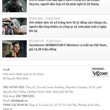
Skyrim, người đàn ông vô tội phải ngồi tù 18 tháng
Khám phá - 6 giờ trước
Vứt nhầm tấm vé số trúng hơn 30 tỷ đồng vào thùng rác,
người đàn ông khiến cả công ty vệ sinh phải mất 2 ngày
tìm lại
Đồ chơi số - 6 giờ trước
Sennheiser MOMENTUM 5 Wireless ra mắt tại Việt Nam,
giá 12,49 triệu đồng
GenK
Chịu trách nhiệm quản lý nội dung:
Bà Nguyễn Bích Minh
TRỤ SỞ HÀ NỘI:
Tầng 22, Tòa nhà Center Building, Hapulico Complex, Số 01, phố
Nguyễn Huy Tưởng, phường Thanh Xuân, thành phố Hà Nội
Điện thoại:
024 7309 5555
.
Email:
info@genk.vn
VPĐD TẠI TP.HCM:
Tầng 4, Tòa nhà 123, số 127 Võ Văn Tần, Phường Xuân Hòa,
TPHCM