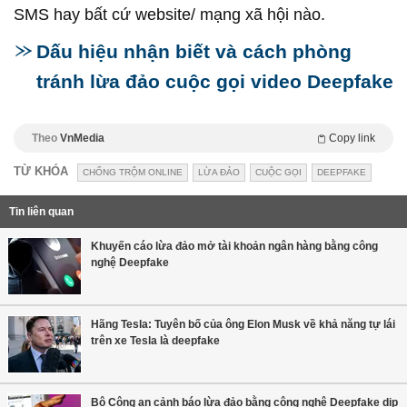
SMS hay bất cứ website/ mạng xã hội nào.
Dấu hiệu nhận biết và cách phòng
tránh lừa đảo cuộc gọi video Deepfake
Theo
VnMedia
Copy link
TỪ KHÓA
CHỐNG TRỘM ONLINE
LỪA ĐẢO
CUỘC GỌI
DEEPFAKE
Tin liên quan
Khuyến cáo lừa đảo mở tài khoản ngân hàng bằng công
nghệ Deepfake
Hãng Tesla: Tuyên bố của ông Elon Musk về khả năng tự lái
trên xe Tesla là deepfake
Bộ Công an cảnh báo lừa đảo bằng công nghệ Deepfake dịp