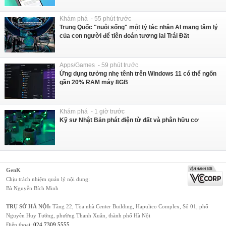
Khám phá - 55 phút trước
Trung Quốc "nuôi sống" một tỷ tác nhân AI mang tâm lý
của con người để tiên đoán tương lai Trái Đất
Apps/Games - 59 phút trước
Ứng dụng tưởng nhẹ tênh trên Windows 11 có thể ngốn
gần 20% RAM máy 8GB
Khám phá - 1 giờ trước
Kỹ sư Nhật Bản phát điện từ đất và phân hữu cơ
GenK
Chịu trách nhiệm quản lý nội dung:
Bà Nguyễn Bích Minh
TRỤ SỞ HÀ NỘI:
Tầng 22, Tòa nhà Center Building, Hapulico Complex, Số 01, phố
Nguyễn Huy Tưởng, phường Thanh Xuân, thành phố Hà Nội
Điện thoại:
024 7309 5555
.