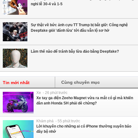
nghỉ lễ 30-4 và 1-5
Sự thật về bức ảnh cựu TT Trump bị bắt giữ: Công nghệ
Deepfake giỏi 'đánh lừa' tới đâu vẫn lộ sơ hở
Làm thế nào để tránh bẫy lừa đảo bằng Deepfake?
Cùng chuyên mục
Tin mới nhất
Xe - 26 phút trước
Xe tay ga điện Zeeho Magnet vừa ra mắt có gì mà khiến
đàn anh Honda SH phải dè chừng?
Khám phá - 55 phút trước
Lời khuyên cho những ai có iPhone thường xuyên báo
đầy bộ nhớ