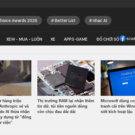
Choice Awards 2026
Better List
nhạc AI
XEM - MUA - LUÔN
XE
APPS-GAME
ĐỒ CHƠI SỐ
BÍ M
ừ hàng triệu
Thị trường RAM lại nhận thêm
Microsoft dùng co
Anthropic xé và
tin dữ, túi tiền người dùng
tranh cãi trên Wi
ude AI thừa nhận
còn chịu đau dài dài
siết kích hoạt lậu
y dựng từ "đống
ư viện"