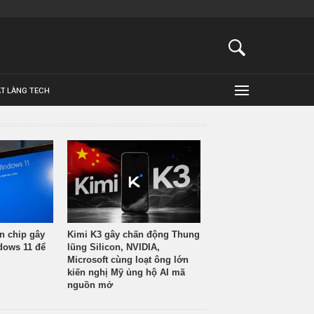
ẬT LÀNG TECH
n chip gây
Kimi K3 gây chấn động Thung
ndows 11 để
lũng Silicon, NVIDIA,
Microsoft cùng loạt ông lớn
kiến nghị Mỹ ủng hộ AI mã
nguồn mở