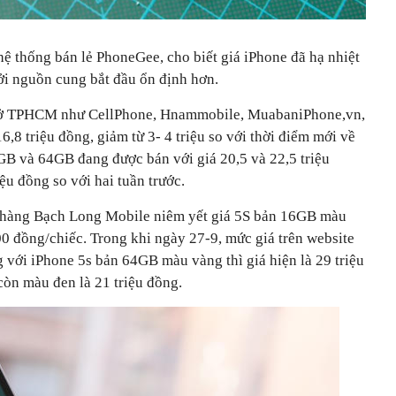
 thống bán lẻ PhoneGee, cho biết giá iPhone đã hạ nhiệt
ởi nguồn cung bắt đầu ổn định hơn.
i ở TPHCM như CellPhone, Hnammobile, MuabaniPhone,vn,
8 triệu đồng, giảm từ 3- 4 triệu so với thời điểm mới về
GB và 64GB đang được bán với giá 20,5 và 22,5 triệu
u đồng so với hai tuần trước.
a hàng Bạch Long Mobile niêm yết giá 5S bản 16GB màu
00 đồng/chiếc. Trong khi ngày 27-9, mức giá trên website
 với iPhone 5s bản 64GB màu vàng thì giá hiện là 29 triệu
còn màu đen là 21 triệu đồng.