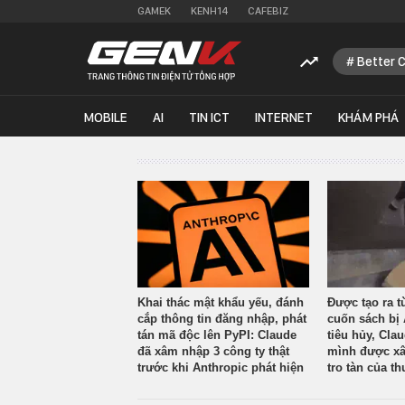
GAMEK
KENH14
CAFEBIZ
Better 
MOBILE
AI
TIN ICT
INTERNET
KHÁM PHÁ
Khai thác mật khẩu yếu, đánh
Được tạo ra t
cắp thông tin đăng nhập, phát
cuốn sách bị 
tán mã độc lên PyPI: Claude
tiêu hủy, Cla
đã xâm nhập 3 công ty thật
mình được xâ
trước khi Anthropic phát hiện
tro tàn của th