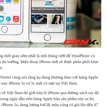
g thời gian sớm nhất là một tháng rưỡi để VinaPhone có
a thị trường. Điện thoại iPhone mới sẽ được phân phối kèm
ác.
iettel cũng nói rằng họ đang thương thảo với hãng Apple
 nay iPhone 5s và 5c mới có mặt tại Việt Nam.
 về Việt Nam thì giới bán lẻ iPhone qua đường xách tay đã
trong ngày đầu tiên hãng Apple bán sản phẩm này ra thị
iá iPhone 5s, dung lượng 64GB, màu vàng có giá lên đến 47