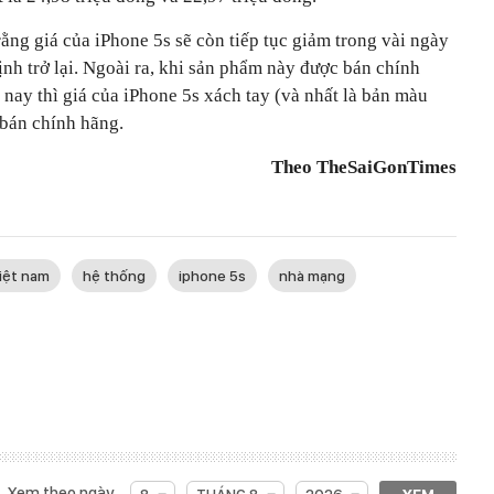
ằng giá của iPhone 5s sẽ còn tiếp tục giảm trong vài ngày
nh trở lại. Ngoài ra, khi sản phẩm này được bán chính
nay thì giá của iPhone 5s xách tay (và nhất là bản màu
 bán chính hãng.
Theo TheSaiGonTimes
iệt nam
hệ thống
iphone 5s
nhà mạng
Xem theo ngày