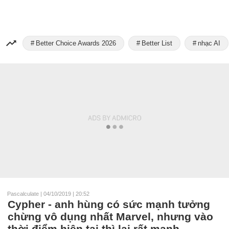
Better Choice Awards 2026
Better List
nhạc AI
Pascalculate
|
04/10/2019 | 20:52
Cypher - anh hùng có sức mạnh tưởng
chừng vô dụng nhất Marvel, nhưng vào
thời điểm hiện tại thì lại rất mạnh