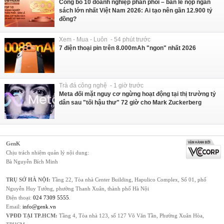
Công bố 10 doanh nghiệp phân phối – bán lẻ nộp ngân
sách lớn nhất Việt Nam 2026: Ai tạo nên gần 12.900 tỷ
đồng?
Xem - Mua - Luôn - 54 phút trước
7 điện thoại pin trên 8.000mAh "ngon" nhất 2026
Trà đá công nghệ - 1 giờ trước
Meta đối mặt nguy cơ ngừng hoạt động tại thị trường tỷ
dân sau "tối hậu thư" 72 giờ cho Mark Zuckerberg
GenK
Chịu trách nhiệm quản lý nội dung:
Bà Nguyễn Bích Minh
TRỤ SỞ HÀ NỘI:
Tầng 22, Tòa nhà Center Building, Hapulico Complex, Số 01, phố
Nguyễn Huy Tưởng, phường Thanh Xuân, thành phố Hà Nội
Điện thoại:
024 7309 5555
.
Email:
info@genk.vn
VPĐD TẠI TP.HCM:
Tầng 4, Tòa nhà 123, số 127 Võ Văn Tần, Phường Xuân Hòa,