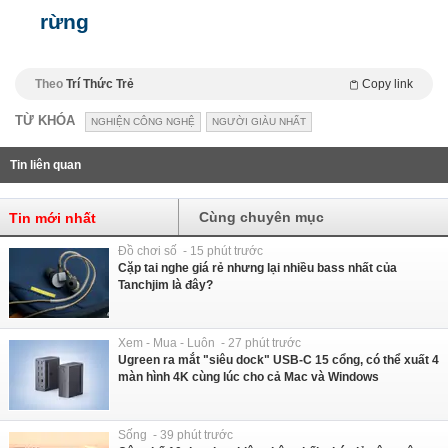
rừng
Theo
Trí Thức Trẻ
Copy link
TỪ KHÓA
NGHIỆN CÔNG NGHỆ
NGƯỜI GIÀU NHẤT
Tin liên quan
Cùng chuyên mục
Tin mới nhất
Đồ chơi số - 15 phút trước
Cặp tai nghe giá rẻ nhưng lại nhiều bass nhất của
Tanchjim là đây?
Xem - Mua - Luôn - 27 phút trước
Ugreen ra mắt "siêu dock" USB-C 15 cổng, có thể xuất 4
màn hình 4K cùng lúc cho cả Mac và Windows
Sống - 39 phút trước