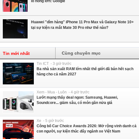
lỗ hổng lớn: Google
Huawei "dìm hàng" iPhone 11 Pro Max và Galaxy Note 10+
tại sự kiện ra mắt Mate 30 Pro như thế nào?
Cùng chuyên mục
Tin mới nhất
Tin ICT - 3 giờ trước
Ba nhà sản xuất RAM lớn nhất thế giới đã bán hết sạch
hàng cho cả năm 2027
Xem - Mua - Luôn - 4 giờ trước
Lướt mạng thấy deal ngon: Samsung, Huawei,
Soundcore... giảm sâu, có món gần nửa giá
Xe - 5 giờ trước
Công bố Car Choice Awards 2026: Mở rộng vinh danh cả
con người, sự kiện thúc đẩy ngành xe Việt Nam