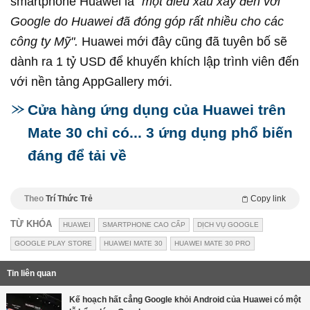
smartphone Huawei là
"một điều xấu xảy đến với
Google do Huawei đã đóng góp rất nhiều cho các
công ty Mỹ".
Huawei mới đây cũng đã tuyên bố sẽ
dành ra 1 tỷ USD để khuyến khích lập trình viên đến
với nền tảng AppGallery mới.
Cửa hàng ứng dụng của Huawei trên
Mate 30 chỉ có... 3 ứng dụng phổ biến
đáng để tải về
Theo
Trí Thức Trẻ
Copy link
TỪ KHÓA
HUAWEI
SMARTPHONE CAO CẤP
DỊCH VỤ GOOGLE
GOOGLE PLAY STORE
HUAWEI MATE 30
HUAWEI MATE 30 PRO
Tin liên quan
Kế hoạch hất cẳng Google khỏi Android của Huawei có một