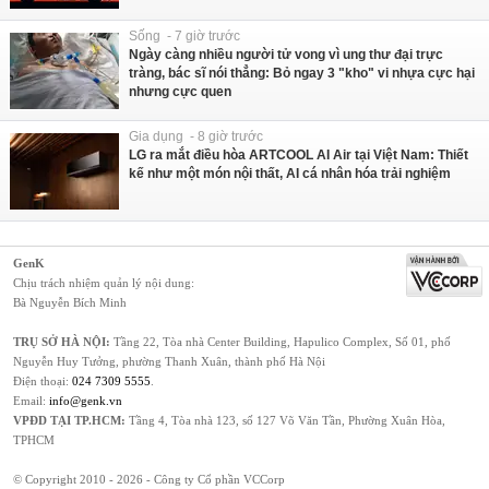
Sống - 7 giờ trước
Ngày càng nhiều người tử vong vì ung thư đại trực
tràng, bác sĩ nói thẳng: Bỏ ngay 3 "kho" vi nhựa cực hại
nhưng cực quen
Gia dụng - 8 giờ trước
LG ra mắt điều hòa ARTCOOL AI Air tại Việt Nam: Thiết
kế như một món nội thất, AI cá nhân hóa trải nghiệm
GenK
Chịu trách nhiệm quản lý nội dung:
Bà Nguyễn Bích Minh
TRỤ SỞ HÀ NỘI:
Tầng 22, Tòa nhà Center Building, Hapulico Complex, Số 01, phố
Nguyễn Huy Tưởng, phường Thanh Xuân, thành phố Hà Nội
Điện thoại:
024 7309 5555
.
Email:
info@genk.vn
VPĐD TẠI TP.HCM:
Tầng 4, Tòa nhà 123, số 127 Võ Văn Tần, Phường Xuân Hòa,
TPHCM
© Copyright 2010 - 2026 - Công ty Cổ phần VCCorp