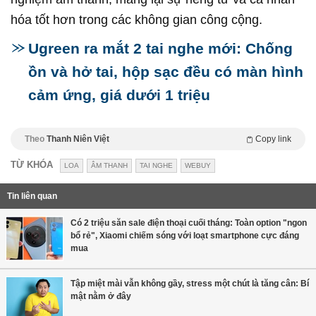
hóa tốt hơn trong các không gian công cộng.
Ugreen ra mắt 2 tai nghe mới: Chống
ồn và hở tai, hộp sạc đều có màn hình
cảm ứng, giá dưới 1 triệu
Theo
Thanh Niên Việt
Copy link
TỪ KHÓA
LOA
ÂM THANH
TAI NGHE
WEBUY
Tin liên quan
Có 2 triệu săn sale điện thoại cuối tháng: Toàn option "ngon
bổ rẻ", Xiaomi chiếm sóng với loạt smartphone cực đáng
mua
Tập miệt mài vẫn không gầy, stress một chút là tăng cân: Bí
mật nằm ở đây