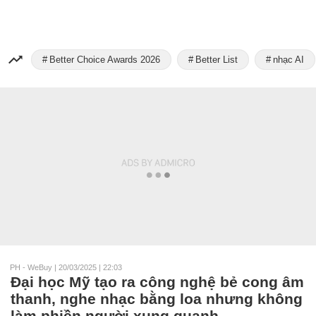
Better Choice Awards 2026
Better List
nhạc AI
PH - WeBuy
|
20/03/2025 | 22:03
Đại học Mỹ tạo ra công nghệ bẻ cong âm
thanh, nghe nhạc bằng loa nhưng không
làm phiền người xung quanh