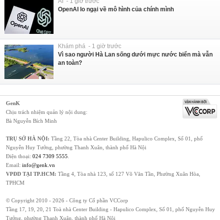
AI - 1 giờ trước
OpenAI lo ngại về mô hình của chính mình
Khám phá - 1 giờ trước
Vì sao người Hà Lan sống dưới mực nước biển mà vẫn
an toàn?
GenK
Chịu trách nhiệm quản lý nội dung:
Bà Nguyễn Bích Minh
TRỤ SỞ HÀ NỘI:
Tầng 22, Tòa nhà Center Building, Hapulico Complex, Số 01, phố
Nguyễn Huy Tưởng, phường Thanh Xuân, thành phố Hà Nội
Điện thoại:
024 7309 5555
.
Email:
info@genk.vn
VPĐD TẠI TP.HCM:
Tầng 4, Tòa nhà 123, số 127 Võ Văn Tần, Phường Xuân Hòa,
TPHCM
© Copyright 2010 - 2026 - Công ty Cổ phần VCCorp
Tầng 17, 19, 20, 21 Toà nhà Center Building - Hapulico Complex, Số 01, phố Nguyễn Huy
Tưởng, phường Thanh Xuân, thành phố Hà Nội