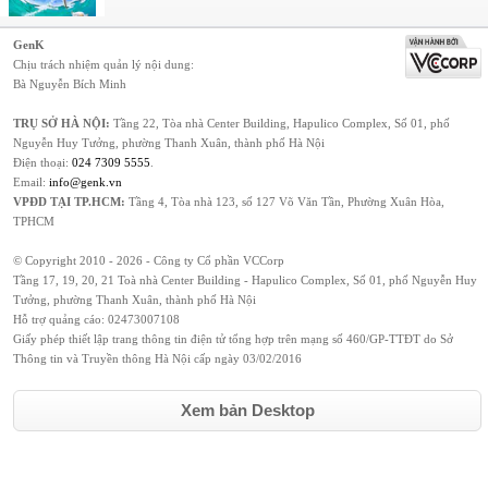
GenK
Chịu trách nhiệm quản lý nội dung:
Bà Nguyễn Bích Minh
TRỤ SỞ HÀ NỘI:
Tầng 22, Tòa nhà Center Building, Hapulico Complex, Số 01, phố
Nguyễn Huy Tưởng, phường Thanh Xuân, thành phố Hà Nội
Điện thoại:
024 7309 5555
.
Email:
info@genk.vn
VPĐD TẠI TP.HCM:
Tầng 4, Tòa nhà 123, số 127 Võ Văn Tần, Phường Xuân Hòa,
TPHCM
© Copyright 2010 - 2026 - Công ty Cổ phần VCCorp
Tầng 17, 19, 20, 21 Toà nhà Center Building - Hapulico Complex, Số 01, phố Nguyễn Huy
Tưởng, phường Thanh Xuân, thành phố Hà Nội
Hỗ trợ quảng cáo:
02473007108
Giấy phép thiết lập trang thông tin điện tử tổng hợp trên mạng số 460/GP-TTĐT do Sở
Thông tin và Truyền thông Hà Nội cấp ngày 03/02/2016
Xem bản Desktop