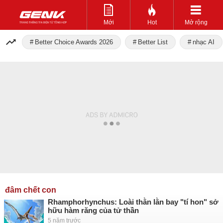
Mới
Hot
Mở rộng
Better Choice Awards 2026
Better List
nhạc AI
đâm chết con
Rhamphorhynchus: Loài thằn lằn bay "tí hon" sở
hữu hàm răng của tử thần
5 năm trước